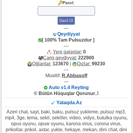
Parol:
—
Qeydiyyat
[ 100% Tam Pulsuzdur ]
—
Yeni gələnlər:
0
Cəmi qeydiyyat:
222900
Oğlanlar:
123670
|
Qızlar:
99230
—
Müəllif:
R.Abbasoff
—
Auto v1.4 Reyting
© Bütün Hüquqlar Qorunur..!
Yataqda.Az
Azeri chat, sayt, baki, baku, pulsuz yukleme, pulsuz mp3,
mp4, 3ge, tema, sekil, sekiller, video, vidyo, butulka oyunu,
opus oyunu, opuw oyunu, karona virus, corona virus,
prikollar, prikol, axtar, yukle, hekaye, mekan, dini chat, dini