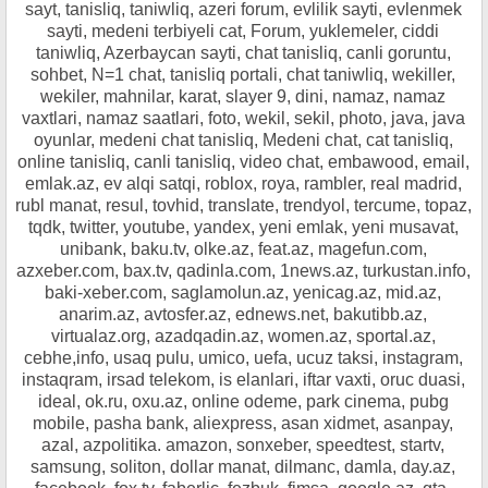
sayt, tanisliq, taniwliq, azeri forum, evlilik sayti, evlenmek
sayti, medeni terbiyeli cat, Forum, yuklemeler, ciddi
taniwliq, Azerbaycan sayti, chat tanisliq, canli goruntu,
sohbet, N=1 chat, tanisliq portali, chat taniwliq, wekiller,
wekiler, mahnilar, karat, slayer 9, dini, namaz, namaz
vaxtlari, namaz saatlari, foto, wekil, sekil, photo, java, java
oyunlar, medeni chat tanisliq, Medeni chat, cat tanisliq,
online tanisliq, canli tanisliq, video chat, embawood, email,
emlak.az, ev alqi satqi, roblox, roya, rambler, real madrid,
rubl manat, resul, tovhid, translate, trendyol, tercume, topaz,
tqdk, twitter, youtube, yandex, yeni emlak, yeni musavat,
unibank, baku.tv, olke.az, feat.az, magefun.com,
azxeber.com, bax.tv, qadinla.com, 1news.az, turkustan.info,
baki-xeber.com, saglamolun.az, yenicag.az, mid.az,
anarim.az, avtosfer.az, ednews.net, bakutibb.az,
virtualaz.org, azadqadin.az, women.az, sportal.az,
cebhe,info, usaq pulu, umico, uefa, ucuz taksi, instagram,
instaqram, irsad telekom, is elanlari, iftar vaxti, oruc duasi,
ideal, ok.ru, oxu.az, online odeme, park cinema, pubg
mobile, pasha bank, aliexpress, asan xidmet, asanpay,
azal, azpolitika. amazon, sonxeber, speedtest, startv,
samsung, soliton, dollar manat, dilmanc, damla, day.az,