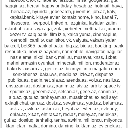
facebook, fox tv, faberlic, fezbuk, fimsa, google.az, gta,
haqqin.az, hercai, happy brithday, hesab.az, hotmail, hava,
herrac.az, hyundai, jobsearch, juventus, job.az, katv,
kapital.bank, kiraye evler, kontakt home, kino, kanal 7,
livescore, liverpool, linkedin, lezginka, laylalar, zalim
istanbul, zara, ziya aga, zula, xeberler, metbuat.az, xiaomi,
xezer tv, xalq bank, film izle, xalca yuma, cinemaplus,
cernobil, canli tv, canliskor, vk, valyuta, vakansiyalar,
bakcell, bet365, bank of baku, big.az, biq.az, booking, bank
respublika, novruz bayrami, nar mobile, navigator, nagillar,
naz eleme, nikoil bank, mail.ru, musavat, xnss, 1xbet,
mahnilarmasin oyunlari, minecraft, million, moderator.az,
baku.tv, axsam.az, gecce.az, bizimyol.info,magafun.com.
sonxeber.az, baku.ws, media.az, izle.az, disput.az,
publika.az, qadin.net, sia.az, arenda.az, vol.az, nazli.az,
onsuzam.az, dostum.az, xanim.az, atv.az, arb tv, space tv,
sputnik.az, gecemiz.az, selcan.az, gece.az, canim.az,
alo.az, qutu.az, tenhayam.az, muasir chat, exlaqli sayt,
exlaqli chat, qan.az, dost.az, sevgim.az, yurd.az, balam.az,
ask.az, awk.az, askim.az, heyat.az, evlen.az, evleney,
onlar.az, xit.az, ehtiras.az, red.az, meley.az, melek.az,
gul.az, dostluq, tenhaliq, tenha, awkim, millioncu, milyoncu,
klan, clan, mafia, domino, damino, kuklam.az, evlenek.az,