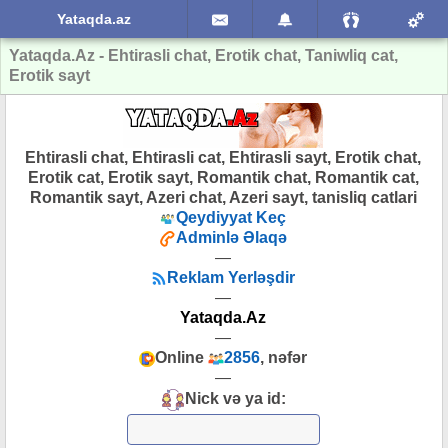
Yataqda.az
Yataqda.Az - Ehtirasli chat, Erotik chat, Taniwliq cat,
Erotik sayt
Ehtirasli chat, Ehtirasli cat, Ehtirasli sayt, Erotik chat,
Erotik cat, Erotik sayt, Romantik chat, Romantik cat,
Romantik sayt, Azeri chat, Azeri sayt, tanisliq catlari
Qeydiyyat Keç
Adminlə Əlaqə
—
Reklam Yerləşdir
—
Yataqda.Az
—
Online
2856
, nəfər
—
Nick və ya id: