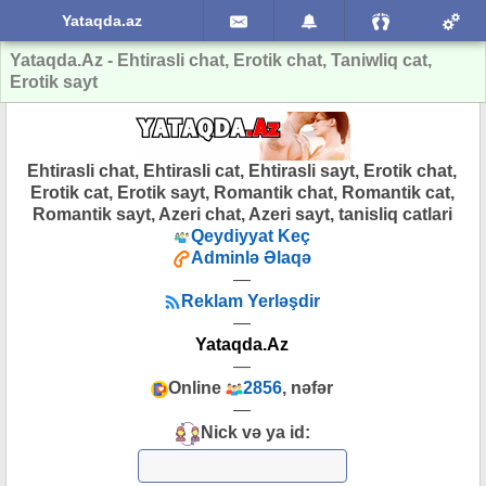
Yataqda.az
Yataqda.Az - Ehtirasli chat, Erotik chat, Taniwliq cat,
Erotik sayt
Ehtirasli chat, Ehtirasli cat, Ehtirasli sayt, Erotik chat,
Erotik cat, Erotik sayt, Romantik chat, Romantik cat,
Romantik sayt, Azeri chat, Azeri sayt, tanisliq catlari
Qeydiyyat Keç
Adminlə Əlaqə
—
Reklam Yerləşdir
—
Yataqda.Az
—
Online
2856
, nəfər
—
Nick və ya id: