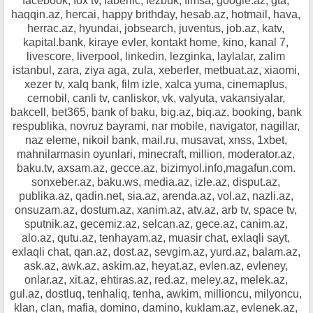
facebook, fox tv, faberlic, fezbuk, fimsa, google.az, gta,
haqqin.az, hercai, happy brithday, hesab.az, hotmail, hava,
herrac.az, hyundai, jobsearch, juventus, job.az, katv,
kapital.bank, kiraye evler, kontakt home, kino, kanal 7,
livescore, liverpool, linkedin, lezginka, laylalar, zalim
istanbul, zara, ziya aga, zula, xeberler, metbuat.az, xiaomi,
xezer tv, xalq bank, film izle, xalca yuma, cinemaplus,
cernobil, canli tv, canliskor, vk, valyuta, vakansiyalar,
bakcell, bet365, bank of baku, big.az, biq.az, booking, bank
respublika, novruz bayrami, nar mobile, navigator, nagillar,
naz eleme, nikoil bank, mail.ru, musavat, xnss, 1xbet,
mahnilarmasin oyunlari, minecraft, million, moderator.az,
baku.tv, axsam.az, gecce.az, bizimyol.info,magafun.com.
sonxeber.az, baku.ws, media.az, izle.az, disput.az,
publika.az, qadin.net, sia.az, arenda.az, vol.az, nazli.az,
onsuzam.az, dostum.az, xanim.az, atv.az, arb tv, space tv,
sputnik.az, gecemiz.az, selcan.az, gece.az, canim.az,
alo.az, qutu.az, tenhayam.az, muasir chat, exlaqli sayt,
exlaqli chat, qan.az, dost.az, sevgim.az, yurd.az, balam.az,
ask.az, awk.az, askim.az, heyat.az, evlen.az, evleney,
onlar.az, xit.az, ehtiras.az, red.az, meley.az, melek.az,
gul.az, dostluq, tenhaliq, tenha, awkim, millioncu, milyoncu,
klan, clan, mafia, domino, damino, kuklam.az, evlenek.az,