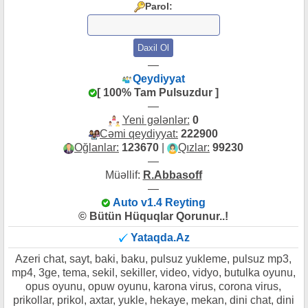
Parol:
—
Qeydiyyat
[ 100% Tam Pulsuzdur ]
—
Yeni gələnlər:
0
Cəmi qeydiyyat:
222900
Oğlanlar:
123670
|
Qızlar:
99230
—
Müəllif:
R.Abbasoff
—
Auto v1.4 Reyting
© Bütün Hüquqlar Qorunur..!
Yataqda.Az
Azeri chat, sayt, baki, baku, pulsuz yukleme, pulsuz mp3,
mp4, 3ge, tema, sekil, sekiller, video, vidyo, butulka oyunu,
opus oyunu, opuw oyunu, karona virus, corona virus,
prikollar, prikol, axtar, yukle, hekaye, mekan, dini chat, dini