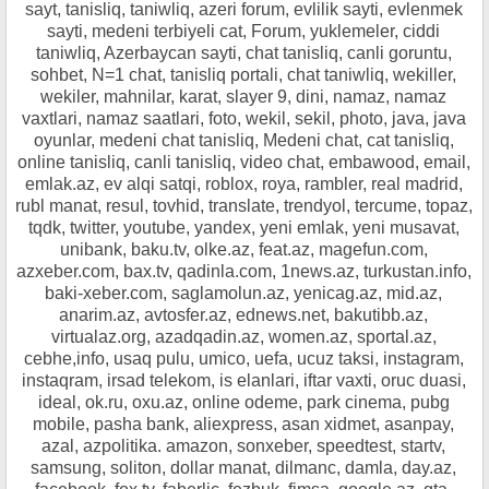
sayt, tanisliq, taniwliq, azeri forum, evlilik sayti, evlenmek
sayti, medeni terbiyeli cat, Forum, yuklemeler, ciddi
taniwliq, Azerbaycan sayti, chat tanisliq, canli goruntu,
sohbet, N=1 chat, tanisliq portali, chat taniwliq, wekiller,
wekiler, mahnilar, karat, slayer 9, dini, namaz, namaz
vaxtlari, namaz saatlari, foto, wekil, sekil, photo, java, java
oyunlar, medeni chat tanisliq, Medeni chat, cat tanisliq,
online tanisliq, canli tanisliq, video chat, embawood, email,
emlak.az, ev alqi satqi, roblox, roya, rambler, real madrid,
rubl manat, resul, tovhid, translate, trendyol, tercume, topaz,
tqdk, twitter, youtube, yandex, yeni emlak, yeni musavat,
unibank, baku.tv, olke.az, feat.az, magefun.com,
azxeber.com, bax.tv, qadinla.com, 1news.az, turkustan.info,
baki-xeber.com, saglamolun.az, yenicag.az, mid.az,
anarim.az, avtosfer.az, ednews.net, bakutibb.az,
virtualaz.org, azadqadin.az, women.az, sportal.az,
cebhe,info, usaq pulu, umico, uefa, ucuz taksi, instagram,
instaqram, irsad telekom, is elanlari, iftar vaxti, oruc duasi,
ideal, ok.ru, oxu.az, online odeme, park cinema, pubg
mobile, pasha bank, aliexpress, asan xidmet, asanpay,
azal, azpolitika. amazon, sonxeber, speedtest, startv,
samsung, soliton, dollar manat, dilmanc, damla, day.az,