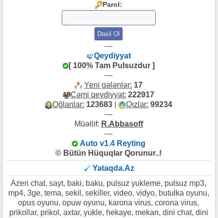
Parol:
—
Qeydiyyat
[ 100% Tam Pulsuzdur ]
—
Yeni gələnlər:
17
Cəmi qeydiyyat:
222917
Oğlanlar:
123683
|
Qızlar:
99234
—
Müəllif:
R.Abbasoff
—
Auto v1.4 Reyting
© Bütün Hüquqlar Qorunur..!
Yataqda.Az
Azeri chat, sayt, baki, baku, pulsuz yukleme, pulsuz mp3,
mp4, 3ge, tema, sekil, sekiller, video, vidyo, butulka oyunu,
opus oyunu, opuw oyunu, karona virus, corona virus,
prikollar, prikol, axtar, yukle, hekaye, mekan, dini chat, dini