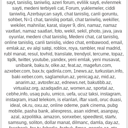
sayt, tanisliq, taniwliq, azeri forum, evlilik sayti, evlenmek
sayti, medeni terbiyeli cat, Forum, yuklemeler, ciddi
taniwliq, Azerbaycan sayti, chat tanisliq, canli goruntu,
sohbet, N=1 chat, tanisliq portali, chat taniwliq, wekiller,
wekiler, mahnilar, karat, slayer 9, dini, namaz, namaz
vaxtlari, namaz saatlari, foto, wekil, sekil, photo, java, java
oyunlar, medeni chat tanisliq, Medeni chat, cat tanisliq,
online tanisliq, canli tanisliq, video chat, embawood, email,
emlak.az, ev alqi satqi, roblox, roya, rambler, real madrid,
rubl manat, resul, tovhid, translate, trendyol, tercume, topaz,
tqdk, twitter, youtube, yandex, yeni emlak, yeni musavat,
unibank, baku.tv, olke.az, feat.az, magefun.com,
azxeber.com, bax.tv, qadinla.com, 1news.az, turkustan.info,
baki-xeber.com, saglamolun.az, yenicag.az, mid.az,
anarim.az, avtosfer.az, ednews.net, bakutibb.az,
virtualaz.org, azadqadin.az, women.az, sportal.az,
cebhe,info, usaq pulu, umico, uefa, ucuz taksi, instagram,
instaqram, irsad telekom, is elanlari, iftar vaxti, oruc duasi,
ideal, ok.ru, oxu.az, online odeme, park cinema, pubg
mobile, pasha bank, aliexpress, asan xidmet, asanpay,
azal, azpolitika. amazon, sonxeber, speedtest, startv,
samsung, soliton, dollar manat, dilmanc, damla, day.az,