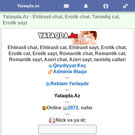
Yataqda.az
Yataqda.Az - Ehtirasli chat, Erotik chat, Taniwliq cat,
Erotik sayt
Ehtirasli chat, Ehtirasli cat, Ehtirasli sayt, Erotik chat,
Erotik cat, Erotik sayt, Romantik chat, Romantik cat,
Romantik sayt, Azeri chat, Azeri sayt, tanisliq catlari
Qeydiyyat Keç
Adminlə Əlaqə
—
Reklam Yerləşdir
—
Yataqda.Az
—
Online
2872
, nəfər
—
Nick və ya id: