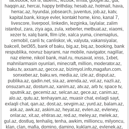
facebook, fox tv, faberlic, fezbuk, fimsa, google.az, gta,
haqqin.az, hercai, happy brithday, hesab.az, hotmail, hava,
herrac.az, hyundai, jobsearch, juventus, job.az, katv,
kapital.bank, kiraye evler, kontakt home, kino, kanal 7,
livescore, liverpool, linkedin, lezginka, laylalar, zalim
istanbul, zara, ziya aga, zula, xeberler, metbuat.az, xiaomi,
xezer tv, xalq bank, film izle, xalca yuma, cinemaplus,
cernobil, canli tv, canliskor, vk, valyuta, vakansiyalar,
bakcell, bet365, bank of baku, big.az, biq.az, booking, bank
respublika, novruz bayrami, nar mobile, navigator, nagillar,
naz eleme, nikoil bank, mail.ru, musavat, xnss, 1xbet,
mahnilarmasin oyunlari, minecraft, million, moderator.az,
baku.tv, axsam.az, gecce.az, bizimyol.info,magafun.com.
sonxeber.az, baku.ws, media.az, izle.az, disput.az,
publika.az, qadin.net, sia.az, arenda.az, vol.az, nazli.az,
onsuzam.az, dostum.az, xanim.az, atv.az, arb tv, space tv,
sputnik.az, gecemiz.az, selcan.az, gece.az, canim.az,
alo.az, qutu.az, tenhayam.az, muasir chat, exlaqli sayt,
exlaqli chat, qan.az, dost.az, sevgim.az, yurd.az, balam.az,
ask.az, awk.az, askim.az, heyat.az, evlen.az, evleney,
onlar.az, xit.az, ehtiras.az, red.az, meley.az, melek.az,
gul.az, dostluq, tenhaliq, tenha, awkim, millioncu, milyoncu,
klan, clan, mafia, domino, damino, kuklam.az, evlenek.az,