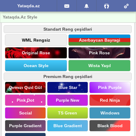
Yataqda.az
Yataqda.Az Style
Standart Rəng çeşidləri
WML Rengsiz
Azerbaycan Bayragi
Original Rose
Pink Rose
Ocean Style
Wista Yaşıl
Premium Rəng çeşidləri
Qırmızı Qızıl Gül
Blue Star
Pink Purple
Pink Dot
Purple New
Red Ninja
Social
TS Green
Windows
Purple Gradient
Blue Gradient
Black Blood