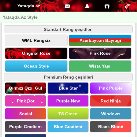
Yataqda.az
Yataqda.Az Style
Standart Rəng çeşidləri
WML Rengsiz
Azerbaycan Bayragi
Original Rose
Pink Rose
Ocean Style
Wista Yaşıl
Premium Rəng çeşidləri
Qırmızı Qızıl Gül
Blue Star
Pink Purple
Pink Dot
Purple New
Red Ninja
Social
TS Green
Windows
Purple Gradient
Blue Gradient
Black Blood