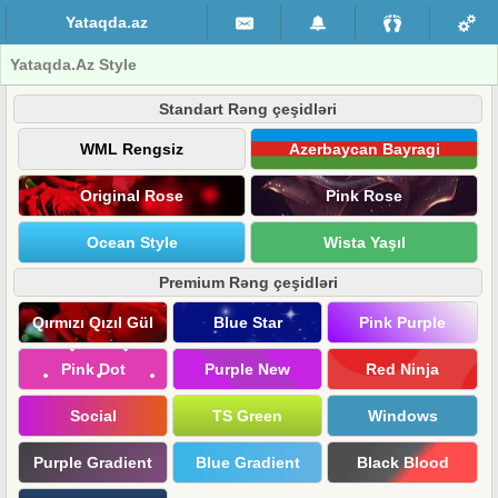
Yataqda.az
Yataqda.Az Style
Standart Rəng çeşidləri
WML Rengsiz
Azerbaycan Bayragi
Original Rose
Pink Rose
Ocean Style
Wista Yaşıl
Premium Rəng çeşidləri
Qırmızı Qızıl Gül
Blue Star
Pink Purple
Pink Dot
Purple New
Red Ninja
Social
TS Green
Windows
Purple Gradient
Blue Gradient
Black Blood