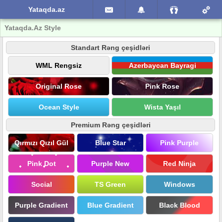
Yataqda.az
Yataqda.Az Style
Standart Rəng çeşidləri
WML Rengsiz
Azerbaycan Bayragi
Original Rose
Pink Rose
Ocean Style
Wista Yaşıl
Premium Rəng çeşidləri
Qırmızı Qızıl Gül
Blue Star
Pink Purple
Pink Dot
Purple New
Red Ninja
Social
TS Green
Windows
Purple Gradient
Blue Gradient
Black Blood