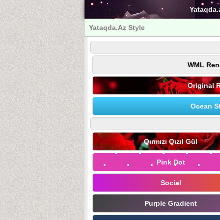
Yataqda.
Yataqda.Az Style
WML Ren
Original 
Ocean St
Qırmızı Qızıl Gül
Pink Dot
Social
Purple Gradient