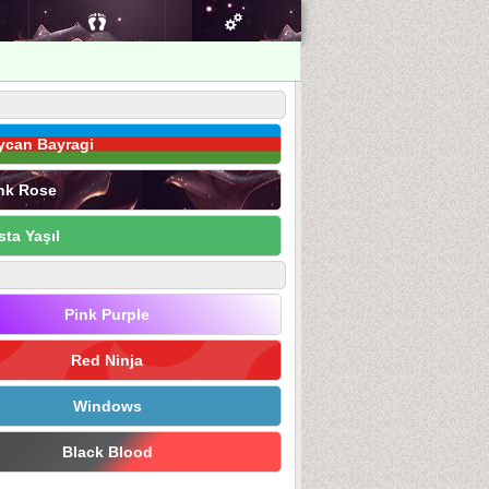
ycan Bayragi
nk Rose
sta Yaşıl
Pink Purple
Red Ninja
Windows
Black Blood