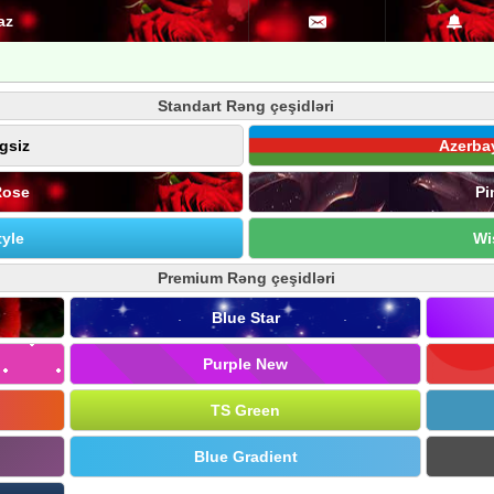
az
Standart Rəng çeşidləri
gsiz
Azerba
Rose
Pi
yle
Wi
Premium Rəng çeşidləri
Blue Star
Purple New
TS Green
Blue Gradient