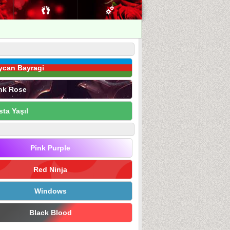
ycan Bayragi
nk Rose
sta Yaşıl
Pink Purple
Red Ninja
Windows
Black Blood