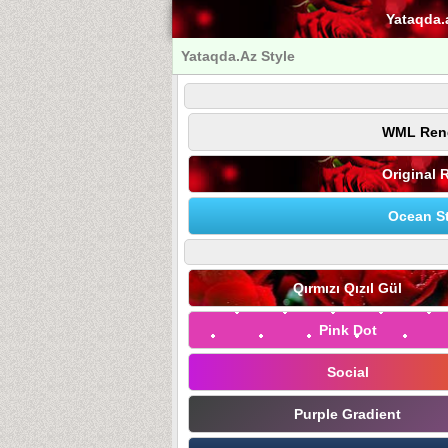
Yataqda.
Yataqda.Az Style
WML Ren
Original 
Ocean St
Qırmızı Qızıl Gül
Pink Dot
Social
Purple Gradient