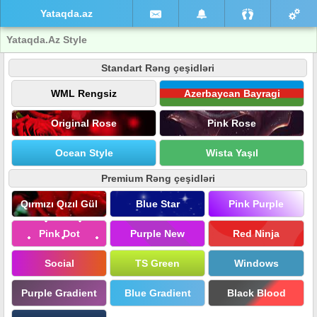
Yataqda.az
Yataqda.Az Style
Standart Rəng çeşidləri
WML Rengsiz
Azerbaycan Bayragi
Original Rose
Pink Rose
Ocean Style
Wista Yaşıl
Premium Rəng çeşidləri
Qırmızı Qızıl Gül
Blue Star
Pink Purple
Pink Dot
Purple New
Red Ninja
Social
TS Green
Windows
Purple Gradient
Blue Gradient
Black Blood