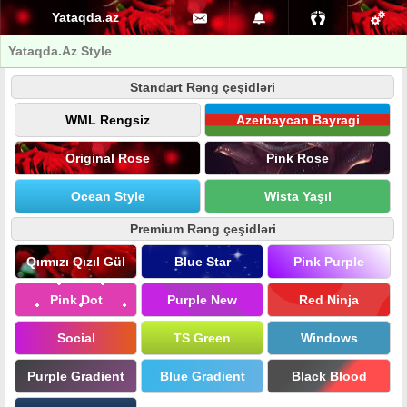
Yataqda.az
Yataqda.Az Style
Standart Rəng çeşidləri
WML Rengsiz
Azerbaycan Bayragi
Original Rose
Pink Rose
Ocean Style
Wista Yaşıl
Premium Rəng çeşidləri
Qırmızı Qızıl Gül
Blue Star
Pink Purple
Pink Dot
Purple New
Red Ninja
Social
TS Green
Windows
Purple Gradient
Blue Gradient
Black Blood