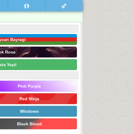
ycan Bayragi
nk Rose
sta Yaşıl
Pink Purple
Red Ninja
Windows
Black Blood