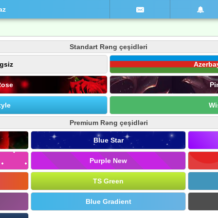
az
Standart Rəng çeşidləri
gsiz
Azerba
Rose
Pi
yle
Wi
Premium Rəng çeşidləri
Blue Star
Purple New
TS Green
Blue Gradient