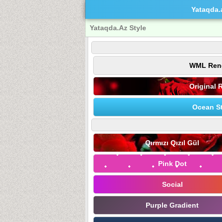
Yataqda.
Yataqda.Az Style
WML Ren
Original 
Ocean St
Qırmızı Qızıl Gül
Pink Dot
Social
Purple Gradient