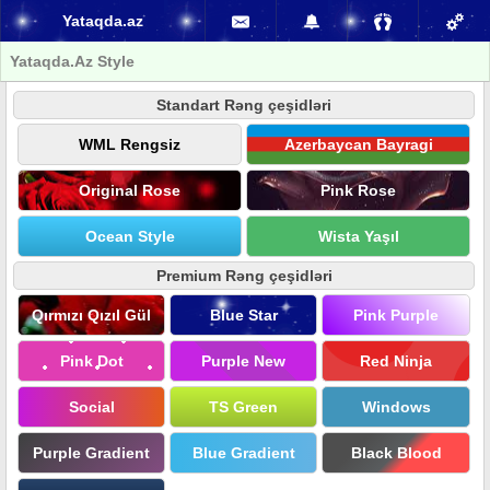
Yataqda.az
Yataqda.Az Style
Standart Rəng çeşidləri
WML Rengsiz
Azerbaycan Bayragi
Original Rose
Pink Rose
Ocean Style
Wista Yaşıl
Premium Rəng çeşidləri
Qırmızı Qızıl Gül
Blue Star
Pink Purple
Pink Dot
Purple New
Red Ninja
Social
TS Green
Windows
Purple Gradient
Blue Gradient
Black Blood