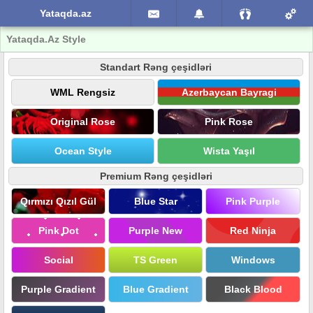
Yataqda.az
Yataqda.Az Style
Standart Rəng çeşidləri
WML Rengsiz
Azerbaycan Bayragi
Original Rose
Pink Rose
Ocean Style
Wista Yaşıl
Premium Rəng çeşidləri
Qırmızı Qızıl Gül
Blue Star
Pink Purple
Pink Dot
Purple New
Red Ninja
Social
TS Green
Windows
Purple Gradient
Blue Gradient
Black Blood