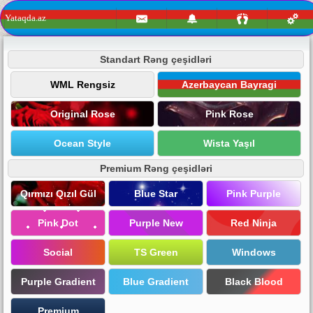
Yataqda.az
Standart Rəng çeşidləri
WML Rengsiz
Azerbaycan Bayragi
Original Rose
Pink Rose
Ocean Style
Wista Yaşıl
Premium Rəng çeşidləri
Qırmızı Qızıl Gül
Blue Star
Pink Purple
Pink Dot
Purple New
Red Ninja
Social
TS Green
Windows
Purple Gradient
Blue Gradient
Black Blood
Premium