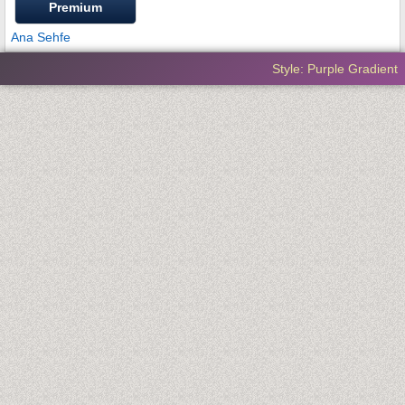
Premium
Ana Sehfe
Style: Purple Gradient