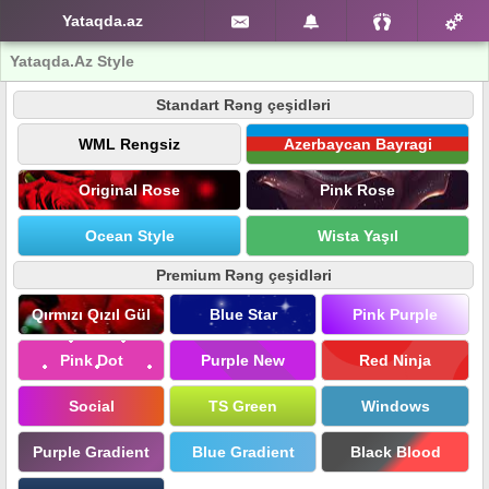
Yataqda.az
Yataqda.Az Style
Standart Rəng çeşidləri
WML Rengsiz
Azerbaycan Bayragi
Original Rose
Pink Rose
Ocean Style
Wista Yaşıl
Premium Rəng çeşidləri
Qırmızı Qızıl Gül
Blue Star
Pink Purple
Pink Dot
Purple New
Red Ninja
Social
TS Green
Windows
Purple Gradient
Blue Gradient
Black Blood