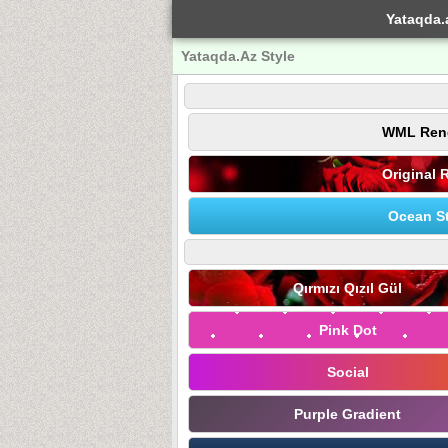
Yataqda.
Yataqda.Az Style
WML Ren
Original 
Ocean St
Qırmızı Qızıl Gül
Pink Dot
Social
Purple Gradient