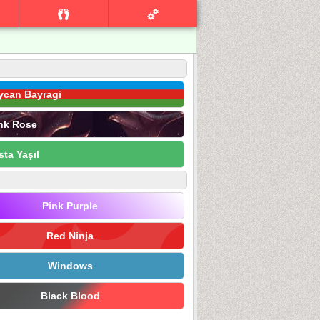
ycan Bayragi
nk Rose
sta Yaşıl
Pink Purple
Red Ninja
Windows
Black Blood