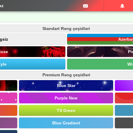
az
Standart Rəng çeşidləri
gsiz
Azerba
Rose
Pi
yle
Wi
Premium Rəng çeşidləri
Blue Star
Purple New
TS Green
Blue Gradient