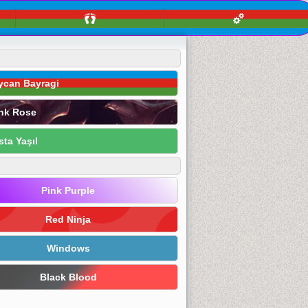
ycan Bayragi
nk Rose
sta Yaşıl
Pink Purple
Red Ninja
Windows
Black Blood