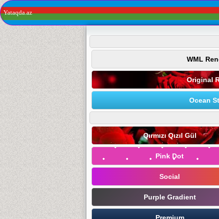
Yataqda.az
WML Ren
Original 
Ocean St
Qırmızı Qızıl Gül
Pink Dot
Social
Purple Gradient
Premium