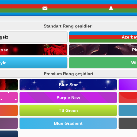
Standart Rəng çeşidləri
gsiz
Azerba
Rose
Pi
yle
Wi
Premium Rəng çeşidləri
Blue Star
Purple New
TS Green
Blue Gradient