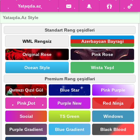
Yataqda.az
Yataqda.Az Style
Standart Rəng çeşidləri
WML Rengsiz
Azerbaycan Bayragi
Original Rose
Pink Rose
Ocean Style
Wista Yaşıl
Premium Rəng çeşidləri
Qırmızı Qızıl Gül
Blue Star
Pink Purple
Pink Dot
Purple New
Red Ninja
Social
TS Green
Windows
Purple Gradient
Blue Gradient
Black Blood