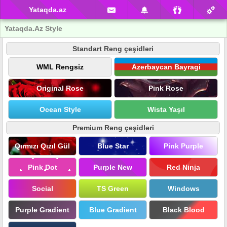
Yataqda.az
Yataqda.Az Style
Standart Rəng çeşidləri
WML Rengsiz
Azerbaycan Bayragi
Original Rose
Pink Rose
Ocean Style
Wista Yaşıl
Premium Rəng çeşidləri
Qırmızı Qızıl Gül
Blue Star
Pink Purple
Pink Dot
Purple New
Red Ninja
Social
TS Green
Windows
Purple Gradient
Blue Gradient
Black Blood