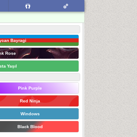
ycan Bayragi
nk Rose
sta Yaşıl
Pink Purple
Red Ninja
Windows
Black Blood