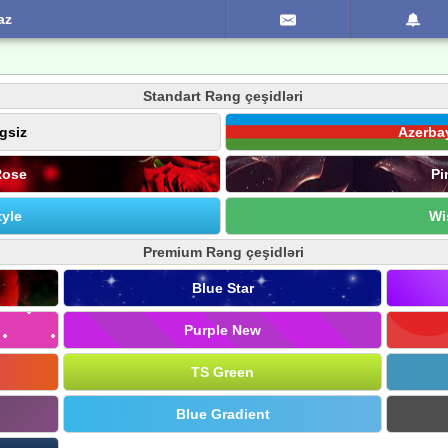
az
Standart Rəng çeşidləri
gsiz
Azerba
Rose
Pi
yle
Wi
Premium Rəng çeşidləri
Blue Star
Purple New
TS Green
Blue Gradient