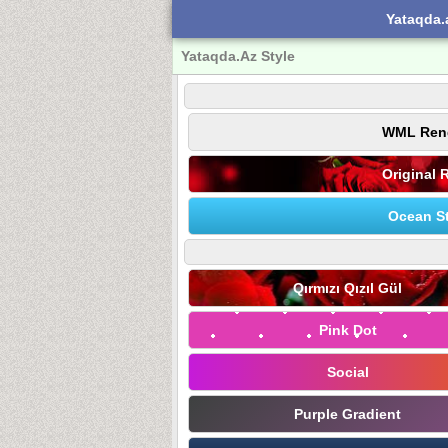
Yataqda.
Yataqda.Az Style
WML Ren
Original 
Ocean St
Qırmızı Qızıl Gül
Pink Dot
Social
Purple Gradient