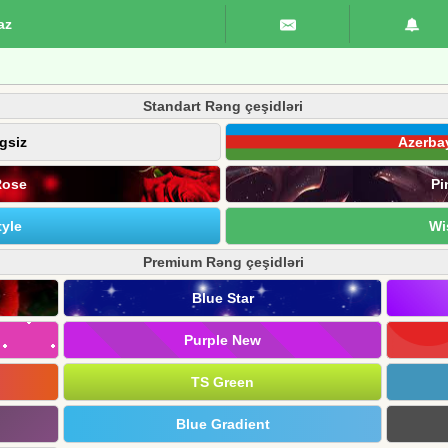
az
Standart Rəng çeşidləri
gsiz
Azerba
Rose
Pi
yle
Wi
Premium Rəng çeşidləri
Blue Star
Purple New
TS Green
Blue Gradient