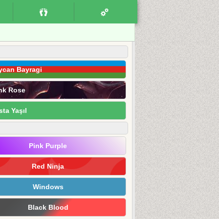
ycan Bayragi
nk Rose
sta Yaşıl
Pink Purple
Red Ninja
Windows
Black Blood