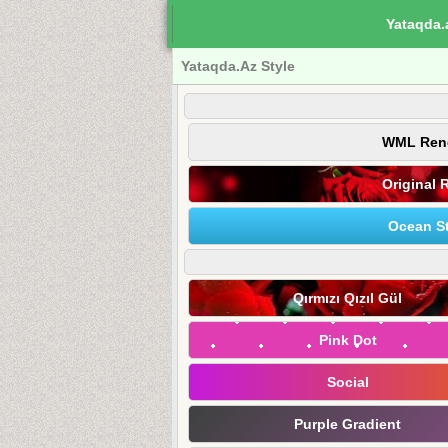
Yataqda.
Yataqda.Az Style
WML Ren
Original 
Ocean St
Qırmızı Qızıl Gül
Pink Dot
Social
Purple Gradient