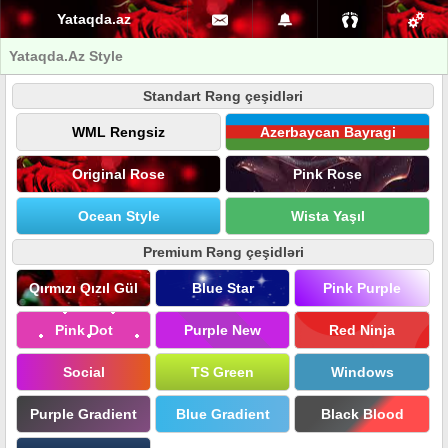
Yataqda.az
Yataqda.Az Style
Standart Rəng çeşidləri
WML Rengsiz
Azerbaycan Bayragi
Original Rose
Pink Rose
Ocean Style
Wista Yaşıl
Premium Rəng çeşidləri
Qırmızı Qızıl Gül
Blue Star
Pink Purple
Pink Dot
Purple New
Red Ninja
Social
TS Green
Windows
Purple Gradient
Blue Gradient
Black Blood