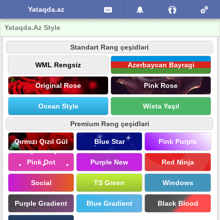
Yataqda.az
Yataqda.Az Style
Standart Rəng çeşidləri
WML Rengsiz
Azerbaycan Bayragi
Original Rose
Pink Rose
Ocean Style
Wista Yaşıl
Premium Rəng çeşidləri
Qırmızı Qızıl Gül
Blue Star
Pink Purple
Pink Dot
Purple New
Red Ninja
Social
TS Green
Windows
Purple Gradient
Blue Gradient
Black Blood