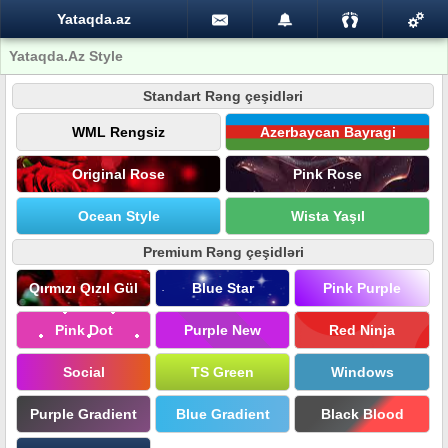
Yataqda.az
Yataqda.Az Style
Standart Rəng çeşidləri
WML Rengsiz
Azerbaycan Bayragi
Original Rose
Pink Rose
Ocean Style
Wista Yaşıl
Premium Rəng çeşidləri
Qırmızı Qızıl Gül
Blue Star
Pink Purple
Pink Dot
Purple New
Red Ninja
Social
TS Green
Windows
Purple Gradient
Blue Gradient
Black Blood