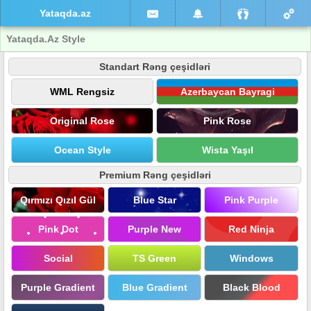
Yataqda.az
Yataqda.Az Style
Standart Rəng çeşidləri
WML Rengsiz
Azerbaycan Bayragi
Original Rose
Pink Rose
Ocean Style
Wista Yaşıl
Premium Rəng çeşidləri
Qırmızı Qızıl Gül
Blue Star
Pink Purple
Pink Dot
Purple New
Red Ninja
Social
TS Green
Windows
Purple Gradient
Blue Gradient
Black Blood