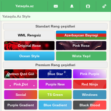
Yataqda.az
Yataqda.Az Style
Standart Rəng çeşidləri
WML Rengsiz
Azerbaycan Bayragi
Original Rose
Pink Rose
Ocean Style
Wista Yaşıl
Premium Rəng çeşidləri
Qırmızı Qızıl Gül
Blue Star
Pink Purple
Pink Dot
Purple New
Red Ninja
Social
TS Green
Windows
Purple Gradient
Blue Gradient
Black Blood