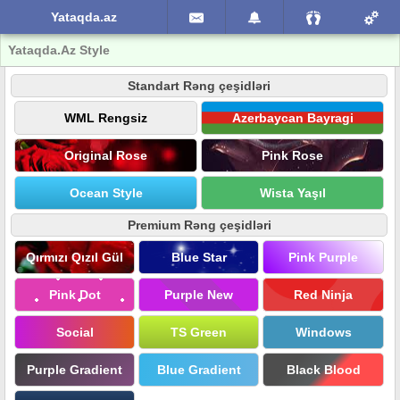
Yataqda.az
Yataqda.Az Style
Standart Rəng çeşidləri
WML Rengsiz
Azerbaycan Bayragi
Original Rose
Pink Rose
Ocean Style
Wista Yaşıl
Premium Rəng çeşidləri
Qırmızı Qızıl Gül
Blue Star
Pink Purple
Pink Dot
Purple New
Red Ninja
Social
TS Green
Windows
Purple Gradient
Blue Gradient
Black Blood