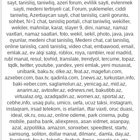
sayt, tanisliq, taniwliq, azeri forum, evlilik sayti, evlenmek
sayti, medeni terbiyeli cat, Forum, yuklemeler, ciddi
taniwliq, Azerbaycan sayti, chat tanisliq, canli goruntu,
sohbet, N=1 chat, tanisliq portali, chat taniwliq, wekiller,
wekiler, mahnilar, karat, slayer 9, dini, namaz, namaz
vaxtlari, namaz saatlari, foto, wekil, sekil, photo, java, java
oyunlar, medeni chat tanisliq, Medeni chat, cat tanisliq,
online tanisliq, canli tanisliq, video chat, embawood, email,
emlak.az, ev alqi satqi, roblox, roya, rambler, real madrid,
rubl manat, resul, tovhid, translate, trendyol, tercume, topaz,
tqdk, twitter, youtube, yandex, yeni emlak, yeni musavat,
unibank, baku.tv, olke.az, feat.az, magefun.com,
azxeber.com, bax.tv, qadinla.com, 1news.az, turkustan.info,
baki-xeber.com, saglamolun.az, yenicag.az, mid.az,
anarim.az, avtosfer.az, ednews.net, bakutibb.az,
virtualaz.org, azadqadin.az, women.az, sportal.az,
cebhe,info, usaq pulu, umico, uefa, ucuz taksi, instagram,
instaqram, irsad telekom, is elanlari, iftar vaxti, oruc duasi,
ideal, ok.ru, oxu.az, online odeme, park cinema, pubg
mobile, pasha bank, aliexpress, asan xidmet, asanpay,
azal, azpolitika. amazon, sonxeber, speedtest, startv,
samsung, soliton, dollar manat, dilmanc, damla, day.az,