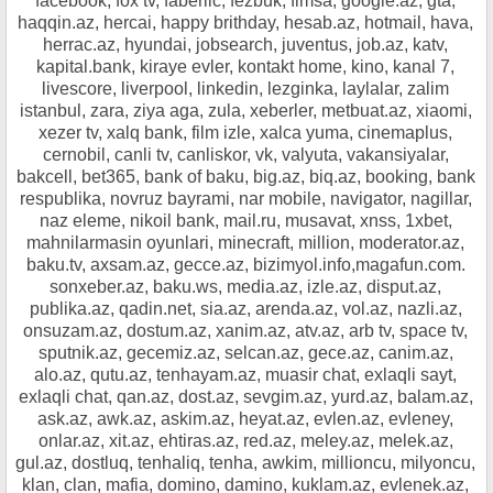
facebook, fox tv, faberlic, fezbuk, fimsa, google.az, gta,
haqqin.az, hercai, happy brithday, hesab.az, hotmail, hava,
herrac.az, hyundai, jobsearch, juventus, job.az, katv,
kapital.bank, kiraye evler, kontakt home, kino, kanal 7,
livescore, liverpool, linkedin, lezginka, laylalar, zalim
istanbul, zara, ziya aga, zula, xeberler, metbuat.az, xiaomi,
xezer tv, xalq bank, film izle, xalca yuma, cinemaplus,
cernobil, canli tv, canliskor, vk, valyuta, vakansiyalar,
bakcell, bet365, bank of baku, big.az, biq.az, booking, bank
respublika, novruz bayrami, nar mobile, navigator, nagillar,
naz eleme, nikoil bank, mail.ru, musavat, xnss, 1xbet,
mahnilarmasin oyunlari, minecraft, million, moderator.az,
baku.tv, axsam.az, gecce.az, bizimyol.info,magafun.com.
sonxeber.az, baku.ws, media.az, izle.az, disput.az,
publika.az, qadin.net, sia.az, arenda.az, vol.az, nazli.az,
onsuzam.az, dostum.az, xanim.az, atv.az, arb tv, space tv,
sputnik.az, gecemiz.az, selcan.az, gece.az, canim.az,
alo.az, qutu.az, tenhayam.az, muasir chat, exlaqli sayt,
exlaqli chat, qan.az, dost.az, sevgim.az, yurd.az, balam.az,
ask.az, awk.az, askim.az, heyat.az, evlen.az, evleney,
onlar.az, xit.az, ehtiras.az, red.az, meley.az, melek.az,
gul.az, dostluq, tenhaliq, tenha, awkim, millioncu, milyoncu,
klan, clan, mafia, domino, damino, kuklam.az, evlenek.az,