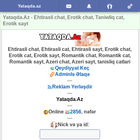
Yataqda.az
Yataqda.Az - Ehtirasli chat, Erotik chat, Taniwliq cat,
Erotik sayt
Ehtirasli chat, Ehtirasli cat, Ehtirasli sayt, Erotik chat,
Erotik cat, Erotik sayt, Romantik chat, Romantik cat,
Romantik sayt, Azeri chat, Azeri sayt, tanisliq catlari
Qeydiyyat Keç
Adminlə Əlaqə
—
Reklam Yerləşdir
—
Yataqda.Az
—
Online
2856
, nəfər
—
Nick və ya id: