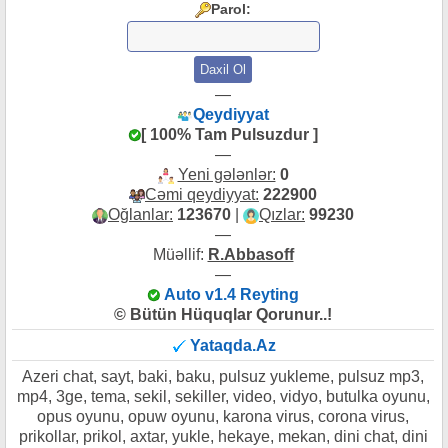
Parol:
—
Qeydiyyat
[ 100% Tam Pulsuzdur ]
—
Yeni gələnlər:
0
Cəmi qeydiyyat:
222900
Oğlanlar:
123670
|
Qızlar:
99230
—
Müəllif:
R.Abbasoff
—
Auto v1.4 Reyting
© Bütün Hüquqlar Qorunur..!
Yataqda.Az
Azeri chat, sayt, baki, baku, pulsuz yukleme, pulsuz mp3,
mp4, 3ge, tema, sekil, sekiller, video, vidyo, butulka oyunu,
opus oyunu, opuw oyunu, karona virus, corona virus,
prikollar, prikol, axtar, yukle, hekaye, mekan, dini chat, dini