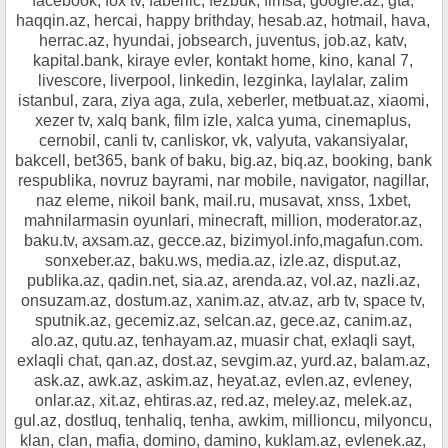
facebook, fox tv, faberlic, fezbuk, fimsa, google.az, gta,
haqqin.az, hercai, happy brithday, hesab.az, hotmail, hava,
herrac.az, hyundai, jobsearch, juventus, job.az, katv,
kapital.bank, kiraye evler, kontakt home, kino, kanal 7,
livescore, liverpool, linkedin, lezginka, laylalar, zalim
istanbul, zara, ziya aga, zula, xeberler, metbuat.az, xiaomi,
xezer tv, xalq bank, film izle, xalca yuma, cinemaplus,
cernobil, canli tv, canliskor, vk, valyuta, vakansiyalar,
bakcell, bet365, bank of baku, big.az, biq.az, booking, bank
respublika, novruz bayrami, nar mobile, navigator, nagillar,
naz eleme, nikoil bank, mail.ru, musavat, xnss, 1xbet,
mahnilarmasin oyunlari, minecraft, million, moderator.az,
baku.tv, axsam.az, gecce.az, bizimyol.info,magafun.com.
sonxeber.az, baku.ws, media.az, izle.az, disput.az,
publika.az, qadin.net, sia.az, arenda.az, vol.az, nazli.az,
onsuzam.az, dostum.az, xanim.az, atv.az, arb tv, space tv,
sputnik.az, gecemiz.az, selcan.az, gece.az, canim.az,
alo.az, qutu.az, tenhayam.az, muasir chat, exlaqli sayt,
exlaqli chat, qan.az, dost.az, sevgim.az, yurd.az, balam.az,
ask.az, awk.az, askim.az, heyat.az, evlen.az, evleney,
onlar.az, xit.az, ehtiras.az, red.az, meley.az, melek.az,
gul.az, dostluq, tenhaliq, tenha, awkim, millioncu, milyoncu,
klan, clan, mafia, domino, damino, kuklam.az, evlenek.az,