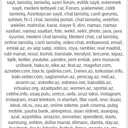
sayt, tanisliq, taniwliq, azeri forum, evlilik sayti, evlenmek
sayti, medeni terbiyeli cat, Forum, yuklemeler, ciddi
taniwliq, Azerbaycan sayti, chat tanisliq, canli goruntu,
sohbet, N=1 chat, tanisliq portali, chat taniwliq, wekiller,
wekiler, mahnilar, karat, slayer 9, dini, namaz, namaz
vaxtlari, namaz saatlari, foto, wekil, sekil, photo, java, java
oyunlar, medeni chat tanisliq, Medeni chat, cat tanisliq,
online tanisliq, canli tanisliq, video chat, embawood, email,
emlak.az, ev alqi satqi, roblox, roya, rambler, real madrid,
rubl manat, resul, tovhid, translate, trendyol, tercume, topaz,
tqdk, twitter, youtube, yandex, yeni emlak, yeni musavat,
unibank, baku.tv, olke.az, feat.az, magefun.com,
azxeber.com, bax.tv, qadinla.com, 1news.az, turkustan.info,
baki-xeber.com, saglamolun.az, yenicag.az, mid.az,
anarim.az, avtosfer.az, ednews.net, bakutibb.az,
virtualaz.org, azadqadin.az, women.az, sportal.az,
cebhe,info, usaq pulu, umico, uefa, ucuz taksi, instagram,
instaqram, irsad telekom, is elanlari, iftar vaxti, oruc duasi,
ideal, ok.ru, oxu.az, online odeme, park cinema, pubg
mobile, pasha bank, aliexpress, asan xidmet, asanpay,
azal, azpolitika. amazon, sonxeber, speedtest, startv,
samsung, soliton, dollar manat, dilmanc, damla, day.az,