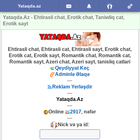
Yataqda.az
Yataqda.Az - Ehtirasli chat, Erotik chat, Taniwliq cat,
Erotik sayt
Ehtirasli chat, Ehtirasli cat, Ehtirasli sayt, Erotik chat,
Erotik cat, Erotik sayt, Romantik chat, Romantik cat,
Romantik sayt, Azeri chat, Azeri sayt, tanisliq catlari
Qeydiyyat Keç
Adminlə Əlaqə
—
Reklam Yerləşdir
—
Yataqda.Az
—
Online
2917
, nəfər
—
Nick və ya id: