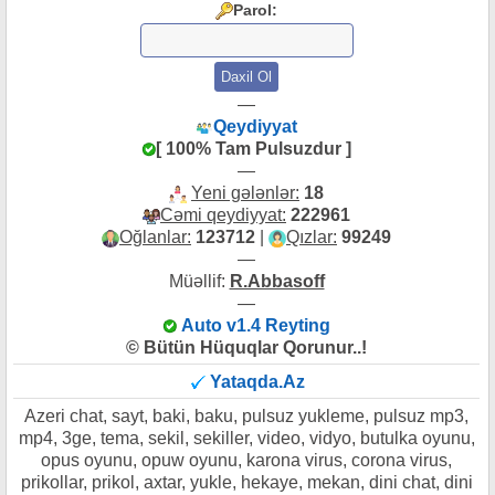
Parol:
—
Qeydiyyat
[ 100% Tam Pulsuzdur ]
—
Yeni gələnlər:
18
Cəmi qeydiyyat:
222961
Oğlanlar:
123712
|
Qızlar:
99249
—
Müəllif:
R.Abbasoff
—
Auto v1.4 Reyting
© Bütün Hüquqlar Qorunur..!
Yataqda.Az
Azeri chat, sayt, baki, baku, pulsuz yukleme, pulsuz mp3,
mp4, 3ge, tema, sekil, sekiller, video, vidyo, butulka oyunu,
opus oyunu, opuw oyunu, karona virus, corona virus,
prikollar, prikol, axtar, yukle, hekaye, mekan, dini chat, dini