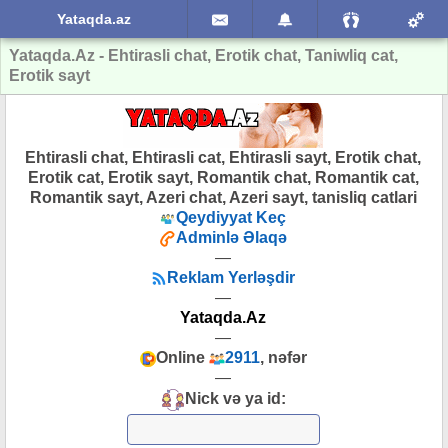
Yataqda.az
Yataqda.Az - Ehtirasli chat, Erotik chat, Taniwliq cat,
Erotik sayt
Ehtirasli chat, Ehtirasli cat, Ehtirasli sayt, Erotik chat,
Erotik cat, Erotik sayt, Romantik chat, Romantik cat,
Romantik sayt, Azeri chat, Azeri sayt, tanisliq catlari
Qeydiyyat Keç
Adminlə Əlaqə
—
Reklam Yerləşdir
—
Yataqda.Az
—
Online
2911
, nəfər
—
Nick və ya id: