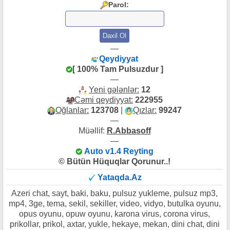
Parol:
—
Qeydiyyat
[ 100% Tam Pulsuzdur ]
—
Yeni gələnlər:
12
Cəmi qeydiyyat:
222955
Oğlanlar:
123708
|
Qızlar:
99247
—
Müəllif:
R.Abbasoff
—
Auto v1.4 Reyting
© Bütün Hüquqlar Qorunur..!
Yataqda.Az
Azeri chat, sayt, baki, baku, pulsuz yukleme, pulsuz mp3,
mp4, 3ge, tema, sekil, sekiller, video, vidyo, butulka oyunu,
opus oyunu, opuw oyunu, karona virus, corona virus,
prikollar, prikol, axtar, yukle, hekaye, mekan, dini chat, dini