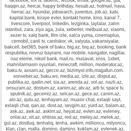
facebook, fox tv, faberlic, fezbuk, fimsa, google.az, gta,
haqqin.az, hercai, happy brithday, hesab.az, hotmail, hava,
herrac.az, hyundai, jobsearch, juventus, job.az, katv,
kapital.bank, kiraye evler, kontakt home, kino, kanal 7,
livescore, liverpool, linkedin, lezginka, laylalar, zalim
istanbul, zara, ziya aga, zula, xeberler, metbuat.az, xiaomi,
xezer tv, xalq bank, film izle, xalca yuma, cinemaplus,
cernobil, canli tv, canliskor, vk, valyuta, vakansiyalar,
bakcell, bet365, bank of baku, big.az, biq.az, booking, bank
respublika, novruz bayrami, nar mobile, navigator, nagillar,
naz eleme, nikoil bank, mail.ru, musavat, xnss, 1xbet,
mahnilarmasin oyunlari, minecraft, million, moderator.az,
baku.tv, axsam.az, gecce.az, bizimyol.info,magafun.com.
sonxeber.az, baku.ws, media.az, izle.az, disput.az,
publika.az, qadin.net, sia.az, arenda.az, vol.az, nazli.az,
onsuzam.az, dostum.az, xanim.az, atv.az, arb tv, space tv,
sputnik.az, gecemiz.az, selcan.az, gece.az, canim.az,
alo.az, qutu.az, tenhayam.az, muasir chat, exlaqli sayt,
exlaqli chat, qan.az, dost.az, sevgim.az, yurd.az, balam.az,
ask.az, awk.az, askim.az, heyat.az, evlen.az, evleney,
onlar.az, xit.az, ehtiras.az, red.az, meley.az, melek.az,
gul.az, dostluq, tenhaliq, tenha, awkim, millioncu, milyoncu,
klan, clan, mafia, domino, damino, kuklam.az, evlenek.az,