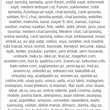
sayt, tanisliq, taniwliq, azeri forum, evlilik sayti, evlenmek
sayti, medeni terbiyeli cat, Forum, yuklemeler, ciddi
taniwliq, Azerbaycan sayti, chat tanisliq, canli goruntu,
sohbet, N=1 chat, tanisliq portali, chat taniwliq, wekiller,
wekiler, mahnilar, karat, slayer 9, dini, namaz, namaz
vaxtlari, namaz saatlari, foto, wekil, sekil, photo, java, java
oyunlar, medeni chat tanisliq, Medeni chat, cat tanisliq,
online tanisliq, canli tanisliq, video chat, embawood, email,
emlak.az, ev alqi satqi, roblox, roya, rambler, real madrid,
rubl manat, resul, tovhid, translate, trendyol, tercume, topaz,
tqdk, twitter, youtube, yandex, yeni emlak, yeni musavat,
unibank, baku.tv, olke.az, feat.az, magefun.com,
azxeber.com, bax.tv, qadinla.com, 1news.az, turkustan.info,
baki-xeber.com, saglamolun.az, yenicag.az, mid.az,
anarim.az, avtosfer.az, ednews.net, bakutibb.az,
virtualaz.org, azadqadin.az, women.az, sportal.az,
cebhe,info, usaq pulu, umico, uefa, ucuz taksi, instagram,
instaqram, irsad telekom, is elanlari, iftar vaxti, oruc duasi,
ideal, ok.ru, oxu.az, online odeme, park cinema, pubg
mobile, pasha bank, aliexpress, asan xidmet, asanpay,
azal, azpolitika. amazon, sonxeber, speedtest, startv,
samsung, soliton, dollar manat, dilmanc, damla, day.az,