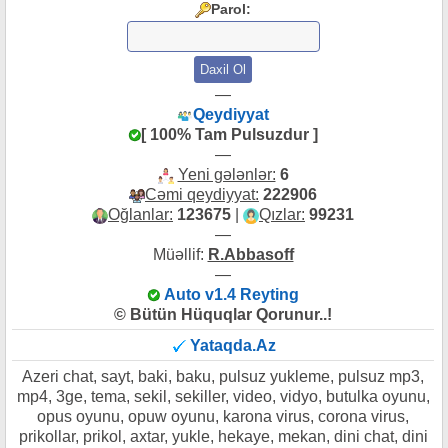
Parol:
—
Qeydiyyat
[ 100% Tam Pulsuzdur ]
—
Yeni gələnlər:
6
Cəmi qeydiyyat:
222906
Oğlanlar:
123675
|
Qızlar:
99231
—
Müəllif:
R.Abbasoff
—
Auto v1.4 Reyting
© Bütün Hüquqlar Qorunur..!
Yataqda.Az
Azeri chat, sayt, baki, baku, pulsuz yukleme, pulsuz mp3,
mp4, 3ge, tema, sekil, sekiller, video, vidyo, butulka oyunu,
opus oyunu, opuw oyunu, karona virus, corona virus,
prikollar, prikol, axtar, yukle, hekaye, mekan, dini chat, dini