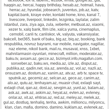
facebook, fox tv, faberlic, fezbuk, fimsa, google.az, gta,
haqqin.az, hercai, happy brithday, hesab.az, hotmail, hava,
herrac.az, hyundai, jobsearch, juventus, job.az, katv,
kapital.bank, kiraye evler, kontakt home, kino, kanal 7,
livescore, liverpool, linkedin, lezginka, laylalar, zalim
istanbul, zara, ziya aga, zula, xeberler, metbuat.az, xiaomi,
xezer tv, xalq bank, film izle, xalca yuma, cinemaplus,
cernobil, canli tv, canliskor, vk, valyuta, vakansiyalar,
bakcell, bet365, bank of baku, big.az, biq.az, booking, bank
respublika, novruz bayrami, nar mobile, navigator, nagillar,
naz eleme, nikoil bank, mail.ru, musavat, xnss, 1xbet,
mahnilarmasin oyunlari, minecraft, million, moderator.az,
baku.tv, axsam.az, gecce.az, bizimyol.info,magafun.com.
sonxeber.az, baku.ws, media.az, izle.az, disput.az,
publika.az, qadin.net, sia.az, arenda.az, vol.az, nazli.az,
onsuzam.az, dostum.az, xanim.az, atv.az, arb tv, space tv,
sputnik.az, gecemiz.az, selcan.az, gece.az, canim.az,
alo.az, qutu.az, tenhayam.az, muasir chat, exlaqli sayt,
exlaqli chat, qan.az, dost.az, sevgim.az, yurd.az, balam.az,
ask.az, awk.az, askim.az, heyat.az, evlen.az, evleney,
onlar.az, xit.az, ehtiras.az, red.az, meley.az, melek.az,
gul.az, dostluq, tenhaliq, tenha, awkim, millioncu, milyoncu,
klan, clan, mafia, domino, damino, kuklam.az, evlenek.az,