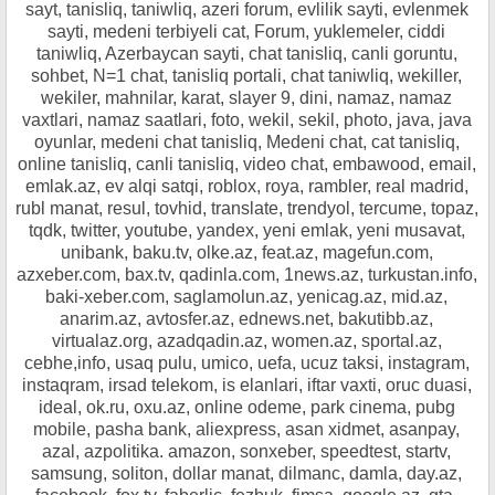
sayt, tanisliq, taniwliq, azeri forum, evlilik sayti, evlenmek
sayti, medeni terbiyeli cat, Forum, yuklemeler, ciddi
taniwliq, Azerbaycan sayti, chat tanisliq, canli goruntu,
sohbet, N=1 chat, tanisliq portali, chat taniwliq, wekiller,
wekiler, mahnilar, karat, slayer 9, dini, namaz, namaz
vaxtlari, namaz saatlari, foto, wekil, sekil, photo, java, java
oyunlar, medeni chat tanisliq, Medeni chat, cat tanisliq,
online tanisliq, canli tanisliq, video chat, embawood, email,
emlak.az, ev alqi satqi, roblox, roya, rambler, real madrid,
rubl manat, resul, tovhid, translate, trendyol, tercume, topaz,
tqdk, twitter, youtube, yandex, yeni emlak, yeni musavat,
unibank, baku.tv, olke.az, feat.az, magefun.com,
azxeber.com, bax.tv, qadinla.com, 1news.az, turkustan.info,
baki-xeber.com, saglamolun.az, yenicag.az, mid.az,
anarim.az, avtosfer.az, ednews.net, bakutibb.az,
virtualaz.org, azadqadin.az, women.az, sportal.az,
cebhe,info, usaq pulu, umico, uefa, ucuz taksi, instagram,
instaqram, irsad telekom, is elanlari, iftar vaxti, oruc duasi,
ideal, ok.ru, oxu.az, online odeme, park cinema, pubg
mobile, pasha bank, aliexpress, asan xidmet, asanpay,
azal, azpolitika. amazon, sonxeber, speedtest, startv,
samsung, soliton, dollar manat, dilmanc, damla, day.az,