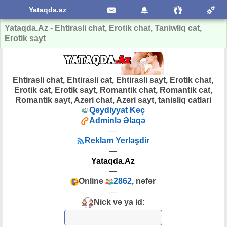
Yataqda.az
Yataqda.Az - Ehtirasli chat, Erotik chat, Taniwliq cat,
Erotik sayt
Ehtirasli chat, Ehtirasli cat, Ehtirasli sayt, Erotik chat,
Erotik cat, Erotik sayt, Romantik chat, Romantik cat,
Romantik sayt, Azeri chat, Azeri sayt, tanisliq catlari
Qeydiyyat Keç
Adminlə Əlaqə
—
Reklam Yerləşdir
—
Yataqda.Az
—
Online
2862
, nəfər
—
Nick və ya id: