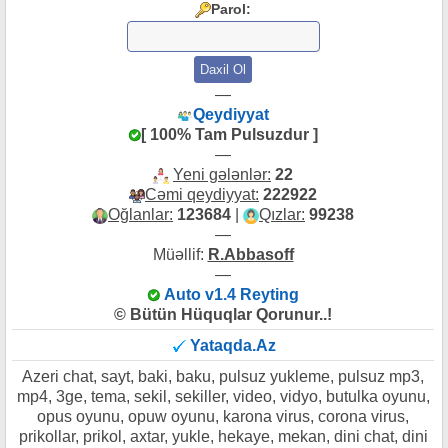
Parol:
—
Qeydiyyat
[ 100% Tam Pulsuzdur ]
—
Yeni gələnlər:
22
Cəmi qeydiyyat:
222922
Oğlanlar:
123684
|
Qızlar:
99238
—
Müəllif:
R.Abbasoff
—
Auto v1.4 Reyting
© Bütün Hüquqlar Qorunur..!
Yataqda.Az
Azeri chat, sayt, baki, baku, pulsuz yukleme, pulsuz mp3,
mp4, 3ge, tema, sekil, sekiller, video, vidyo, butulka oyunu,
opus oyunu, opuw oyunu, karona virus, corona virus,
prikollar, prikol, axtar, yukle, hekaye, mekan, dini chat, dini