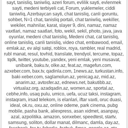
sayt, tanisliq, taniwliq, azeri forum, evlilik sayti, evlenmek
sayti, medeni terbiyeli cat, Forum, yuklemeler, ciddi
taniwliq, Azerbaycan sayti, chat tanisliq, canli goruntu,
sohbet, N=1 chat, tanisliq portali, chat taniwliq, wekiller,
wekiler, mahnilar, karat, slayer 9, dini, namaz, namaz
vaxtlari, namaz saatlari, foto, wekil, sekil, photo, java, java
oyunlar, medeni chat tanisliq, Medeni chat, cat tanisliq,
online tanisliq, canli tanisliq, video chat, embawood, email,
emlak.az, ev alqi satqi, roblox, roya, rambler, real madrid,
rubl manat, resul, tovhid, translate, trendyol, tercume, topaz,
tqdk, twitter, youtube, yandex, yeni emlak, yeni musavat,
unibank, baku.tv, olke.az, feat.az, magefun.com,
azxeber.com, bax.tv, qadinla.com, 1news.az, turkustan.info,
baki-xeber.com, saglamolun.az, yenicag.az, mid.az,
anarim.az, avtosfer.az, ednews.net, bakutibb.az,
virtualaz.org, azadqadin.az, women.az, sportal.az,
cebhe,info, usaq pulu, umico, uefa, ucuz taksi, instagram,
instaqram, irsad telekom, is elanlari, iftar vaxti, oruc duasi,
ideal, ok.ru, oxu.az, online odeme, park cinema, pubg
mobile, pasha bank, aliexpress, asan xidmet, asanpay,
azal, azpolitika. amazon, sonxeber, speedtest, startv,
samsung, soliton, dollar manat, dilmanc, damla, day.az,