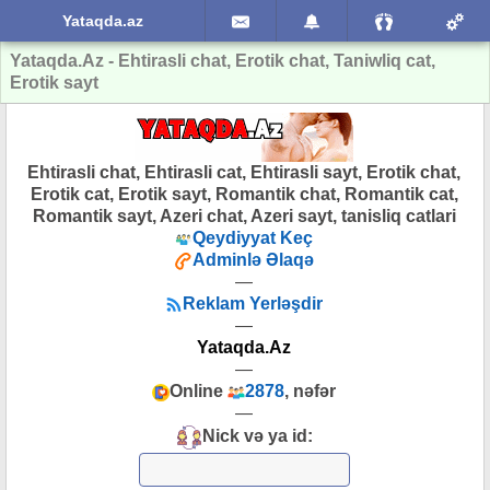
Yataqda.az
Yataqda.Az - Ehtirasli chat, Erotik chat, Taniwliq cat,
Erotik sayt
Ehtirasli chat, Ehtirasli cat, Ehtirasli sayt, Erotik chat,
Erotik cat, Erotik sayt, Romantik chat, Romantik cat,
Romantik sayt, Azeri chat, Azeri sayt, tanisliq catlari
Qeydiyyat Keç
Adminlə Əlaqə
—
Reklam Yerləşdir
—
Yataqda.Az
—
Online
2878
, nəfər
—
Nick və ya id: