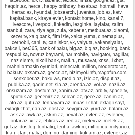
facebook, fox tv, faberlic, fezbuk, fimsa, google.az, gta,
haqqin.az, hercai, happy brithday, hesab.az, hotmail, hava,
herrac.az, hyundai, jobsearch, juventus, job.az, katv,
kapital.bank, kiraye evler, kontakt home, kino, kanal 7,
livescore, liverpool, linkedin, lezginka, laylalar, zalim
istanbul, zara, ziya aga, zula, xeberler, metbuat.az, xiaomi,
xezer tv, xalq bank, film izle, xalca yuma, cinemaplus,
cernobil, canli tv, canliskor, vk, valyuta, vakansiyalar,
bakcell, bet365, bank of baku, big.az, biq.az, booking, bank
respublika, novruz bayrami, nar mobile, navigator, nagillar,
naz eleme, nikoil bank, mail.ru, musavat, xnss, 1xbet,
mahnilarmasin oyunlari, minecraft, million, moderator.az,
baku.tv, axsam.az, gecce.az, bizimyol.info,magafun.com.
sonxeber.az, baku.ws, media.az, izle.az, disput.az,
publika.az, qadin.net, sia.az, arenda.az, vol.az, nazli.az,
onsuzam.az, dostum.az, xanim.az, atv.az, arb tv, space tv,
sputnik.az, gecemiz.az, selcan.az, gece.az, canim.az,
alo.az, qutu.az, tenhayam.az, muasir chat, exlaqli sayt,
exlaqli chat, qan.az, dost.az, sevgim.az, yurd.az, balam.az,
ask.az, awk.az, askim.az, heyat.az, evlen.az, evleney,
onlar.az, xit.az, ehtiras.az, red.az, meley.az, melek.az,
gul.az, dostluq, tenhaliq, tenha, awkim, millioncu, milyoncu,
klan, clan, mafia, domino, damino, kuklam.az, evlenek.az,