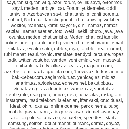
sayt, tanisliq, taniwliq, azeri forum, evlilik sayti, evlenmek
sayti, medeni terbiyeli cat, Forum, yuklemeler, ciddi
taniwliq, Azerbaycan sayti, chat tanisliq, canli goruntu,
sohbet, N=1 chat, tanisliq portali, chat taniwliq, wekiller,
wekiler, mahnilar, karat, slayer 9, dini, namaz, namaz
vaxtlari, namaz saatlari, foto, wekil, sekil, photo, java, java
oyunlar, medeni chat tanisliq, Medeni chat, cat tanisliq,
online tanisliq, canli tanisliq, video chat, embawood, email,
emlak.az, ev alqi satqi, roblox, roya, rambler, real madrid,
rubl manat, resul, tovhid, translate, trendyol, tercume, topaz,
tqdk, twitter, youtube, yandex, yeni emlak, yeni musavat,
unibank, baku.tv, olke.az, feat.az, magefun.com,
azxeber.com, bax.tv, qadinla.com, 1news.az, turkustan.info,
baki-xeber.com, saglamolun.az, yenicag.az, mid.az,
anarim.az, avtosfer.az, ednews.net, bakutibb.az,
virtualaz.org, azadqadin.az, women.az, sportal.az,
cebhe,info, usaq pulu, umico, uefa, ucuz taksi, instagram,
instaqram, irsad telekom, is elanlari, iftar vaxti, oruc duasi,
ideal, ok.ru, oxu.az, online odeme, park cinema, pubg
mobile, pasha bank, aliexpress, asan xidmet, asanpay,
azal, azpolitika. amazon, sonxeber, speedtest, startv,
samsung, soliton, dollar manat, dilmanc, damla, day.az,