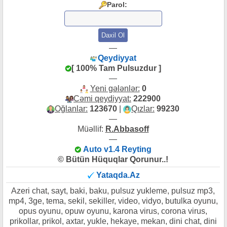
Parol:
—
Qeydiyyat
[ 100% Tam Pulsuzdur ]
—
Yeni gələnlər:
0
Cəmi qeydiyyat:
222900
Oğlanlar:
123670
|
Qızlar:
99230
—
Müəllif:
R.Abbasoff
—
Auto v1.4 Reyting
© Bütün Hüquqlar Qorunur..!
Yataqda.Az
Azeri chat, sayt, baki, baku, pulsuz yukleme, pulsuz mp3,
mp4, 3ge, tema, sekil, sekiller, video, vidyo, butulka oyunu,
opus oyunu, opuw oyunu, karona virus, corona virus,
prikollar, prikol, axtar, yukle, hekaye, mekan, dini chat, dini