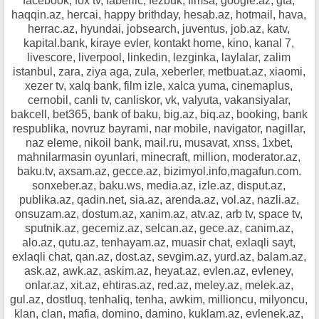
facebook, fox tv, faberlic, fezbuk, fimsa, google.az, gta,
haqqin.az, hercai, happy brithday, hesab.az, hotmail, hava,
herrac.az, hyundai, jobsearch, juventus, job.az, katv,
kapital.bank, kiraye evler, kontakt home, kino, kanal 7,
livescore, liverpool, linkedin, lezginka, laylalar, zalim
istanbul, zara, ziya aga, zula, xeberler, metbuat.az, xiaomi,
xezer tv, xalq bank, film izle, xalca yuma, cinemaplus,
cernobil, canli tv, canliskor, vk, valyuta, vakansiyalar,
bakcell, bet365, bank of baku, big.az, biq.az, booking, bank
respublika, novruz bayrami, nar mobile, navigator, nagillar,
naz eleme, nikoil bank, mail.ru, musavat, xnss, 1xbet,
mahnilarmasin oyunlari, minecraft, million, moderator.az,
baku.tv, axsam.az, gecce.az, bizimyol.info,magafun.com.
sonxeber.az, baku.ws, media.az, izle.az, disput.az,
publika.az, qadin.net, sia.az, arenda.az, vol.az, nazli.az,
onsuzam.az, dostum.az, xanim.az, atv.az, arb tv, space tv,
sputnik.az, gecemiz.az, selcan.az, gece.az, canim.az,
alo.az, qutu.az, tenhayam.az, muasir chat, exlaqli sayt,
exlaqli chat, qan.az, dost.az, sevgim.az, yurd.az, balam.az,
ask.az, awk.az, askim.az, heyat.az, evlen.az, evleney,
onlar.az, xit.az, ehtiras.az, red.az, meley.az, melek.az,
gul.az, dostluq, tenhaliq, tenha, awkim, millioncu, milyoncu,
klan, clan, mafia, domino, damino, kuklam.az, evlenek.az,