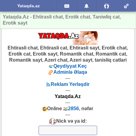
Yataqda.az
Yataqda.Az - Ehtirasli chat, Erotik chat, Taniwliq cat,
Erotik sayt
Ehtirasli chat, Ehtirasli cat, Ehtirasli sayt, Erotik chat,
Erotik cat, Erotik sayt, Romantik chat, Romantik cat,
Romantik sayt, Azeri chat, Azeri sayt, tanisliq catlari
Qeydiyyat Keç
Adminlə Əlaqə
—
Reklam Yerləşdir
—
Yataqda.Az
—
Online
2856
, nəfər
—
Nick və ya id: