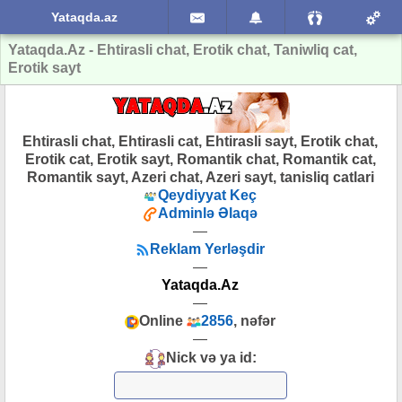
Yataqda.az
Yataqda.Az - Ehtirasli chat, Erotik chat, Taniwliq cat,
Erotik sayt
Ehtirasli chat, Ehtirasli cat, Ehtirasli sayt, Erotik chat,
Erotik cat, Erotik sayt, Romantik chat, Romantik cat,
Romantik sayt, Azeri chat, Azeri sayt, tanisliq catlari
Qeydiyyat Keç
Adminlə Əlaqə
—
Reklam Yerləşdir
—
Yataqda.Az
—
Online
2856
, nəfər
—
Nick və ya id: