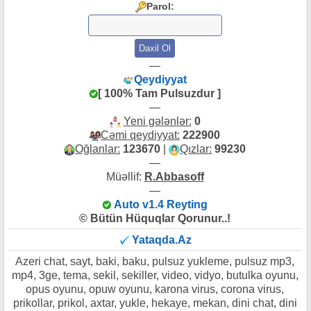
Parol:
—
Qeydiyyat
[ 100% Tam Pulsuzdur ]
—
Yeni gələnlər:
0
Cəmi qeydiyyat:
222900
Oğlanlar:
123670
|
Qızlar:
99230
—
Müəllif:
R.Abbasoff
—
Auto v1.4 Reyting
© Bütün Hüquqlar Qorunur..!
Yataqda.Az
Azeri chat, sayt, baki, baku, pulsuz yukleme, pulsuz mp3,
mp4, 3ge, tema, sekil, sekiller, video, vidyo, butulka oyunu,
opus oyunu, opuw oyunu, karona virus, corona virus,
prikollar, prikol, axtar, yukle, hekaye, mekan, dini chat, dini