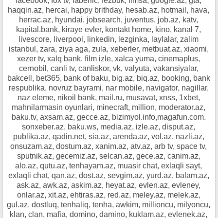
facebook, fox tv, faberlic, fezbuk, fimsa, google.az, gta,
haqqin.az, hercai, happy brithday, hesab.az, hotmail, hava,
herrac.az, hyundai, jobsearch, juventus, job.az, katv,
kapital.bank, kiraye evler, kontakt home, kino, kanal 7,
livescore, liverpool, linkedin, lezginka, laylalar, zalim
istanbul, zara, ziya aga, zula, xeberler, metbuat.az, xiaomi,
xezer tv, xalq bank, film izle, xalca yuma, cinemaplus,
cernobil, canli tv, canliskor, vk, valyuta, vakansiyalar,
bakcell, bet365, bank of baku, big.az, biq.az, booking, bank
respublika, novruz bayrami, nar mobile, navigator, nagillar,
naz eleme, nikoil bank, mail.ru, musavat, xnss, 1xbet,
mahnilarmasin oyunlari, minecraft, million, moderator.az,
baku.tv, axsam.az, gecce.az, bizimyol.info,magafun.com.
sonxeber.az, baku.ws, media.az, izle.az, disput.az,
publika.az, qadin.net, sia.az, arenda.az, vol.az, nazli.az,
onsuzam.az, dostum.az, xanim.az, atv.az, arb tv, space tv,
sputnik.az, gecemiz.az, selcan.az, gece.az, canim.az,
alo.az, qutu.az, tenhayam.az, muasir chat, exlaqli sayt,
exlaqli chat, qan.az, dost.az, sevgim.az, yurd.az, balam.az,
ask.az, awk.az, askim.az, heyat.az, evlen.az, evleney,
onlar.az, xit.az, ehtiras.az, red.az, meley.az, melek.az,
gul.az, dostluq, tenhaliq, tenha, awkim, millioncu, milyoncu,
klan, clan, mafia, domino, damino, kuklam.az, evlenek.az,