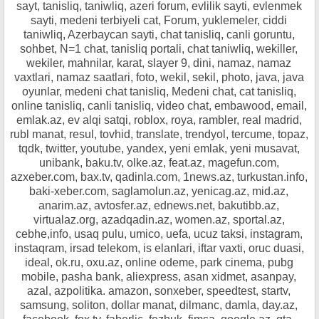
sayt, tanisliq, taniwliq, azeri forum, evlilik sayti, evlenmek
sayti, medeni terbiyeli cat, Forum, yuklemeler, ciddi
taniwliq, Azerbaycan sayti, chat tanisliq, canli goruntu,
sohbet, N=1 chat, tanisliq portali, chat taniwliq, wekiller,
wekiler, mahnilar, karat, slayer 9, dini, namaz, namaz
vaxtlari, namaz saatlari, foto, wekil, sekil, photo, java, java
oyunlar, medeni chat tanisliq, Medeni chat, cat tanisliq,
online tanisliq, canli tanisliq, video chat, embawood, email,
emlak.az, ev alqi satqi, roblox, roya, rambler, real madrid,
rubl manat, resul, tovhid, translate, trendyol, tercume, topaz,
tqdk, twitter, youtube, yandex, yeni emlak, yeni musavat,
unibank, baku.tv, olke.az, feat.az, magefun.com,
azxeber.com, bax.tv, qadinla.com, 1news.az, turkustan.info,
baki-xeber.com, saglamolun.az, yenicag.az, mid.az,
anarim.az, avtosfer.az, ednews.net, bakutibb.az,
virtualaz.org, azadqadin.az, women.az, sportal.az,
cebhe,info, usaq pulu, umico, uefa, ucuz taksi, instagram,
instaqram, irsad telekom, is elanlari, iftar vaxti, oruc duasi,
ideal, ok.ru, oxu.az, online odeme, park cinema, pubg
mobile, pasha bank, aliexpress, asan xidmet, asanpay,
azal, azpolitika. amazon, sonxeber, speedtest, startv,
samsung, soliton, dollar manat, dilmanc, damla, day.az,