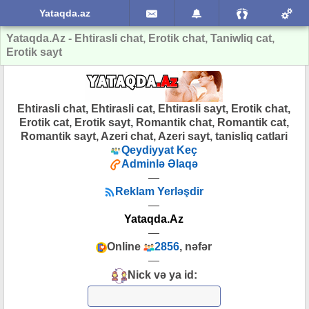
Yataqda.az
Yataqda.Az - Ehtirasli chat, Erotik chat, Taniwliq cat,
Erotik sayt
Ehtirasli chat, Ehtirasli cat, Ehtirasli sayt, Erotik chat,
Erotik cat, Erotik sayt, Romantik chat, Romantik cat,
Romantik sayt, Azeri chat, Azeri sayt, tanisliq catlari
Qeydiyyat Keç
Adminlə Əlaqə
—
Reklam Yerləşdir
—
Yataqda.Az
—
Online
2856
, nəfər
—
Nick və ya id: