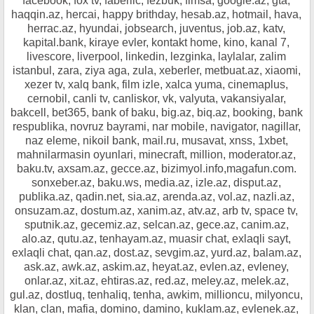
facebook, fox tv, faberlic, fezbuk, fimsa, google.az, gta,
haqqin.az, hercai, happy brithday, hesab.az, hotmail, hava,
herrac.az, hyundai, jobsearch, juventus, job.az, katv,
kapital.bank, kiraye evler, kontakt home, kino, kanal 7,
livescore, liverpool, linkedin, lezginka, laylalar, zalim
istanbul, zara, ziya aga, zula, xeberler, metbuat.az, xiaomi,
xezer tv, xalq bank, film izle, xalca yuma, cinemaplus,
cernobil, canli tv, canliskor, vk, valyuta, vakansiyalar,
bakcell, bet365, bank of baku, big.az, biq.az, booking, bank
respublika, novruz bayrami, nar mobile, navigator, nagillar,
naz eleme, nikoil bank, mail.ru, musavat, xnss, 1xbet,
mahnilarmasin oyunlari, minecraft, million, moderator.az,
baku.tv, axsam.az, gecce.az, bizimyol.info,magafun.com.
sonxeber.az, baku.ws, media.az, izle.az, disput.az,
publika.az, qadin.net, sia.az, arenda.az, vol.az, nazli.az,
onsuzam.az, dostum.az, xanim.az, atv.az, arb tv, space tv,
sputnik.az, gecemiz.az, selcan.az, gece.az, canim.az,
alo.az, qutu.az, tenhayam.az, muasir chat, exlaqli sayt,
exlaqli chat, qan.az, dost.az, sevgim.az, yurd.az, balam.az,
ask.az, awk.az, askim.az, heyat.az, evlen.az, evleney,
onlar.az, xit.az, ehtiras.az, red.az, meley.az, melek.az,
gul.az, dostluq, tenhaliq, tenha, awkim, millioncu, milyoncu,
klan, clan, mafia, domino, damino, kuklam.az, evlenek.az,