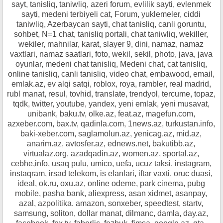
sayt, tanisliq, taniwliq, azeri forum, evlilik sayti, evlenmek
sayti, medeni terbiyeli cat, Forum, yuklemeler, ciddi
taniwliq, Azerbaycan sayti, chat tanisliq, canli goruntu,
sohbet, N=1 chat, tanisliq portali, chat taniwliq, wekiller,
wekiler, mahnilar, karat, slayer 9, dini, namaz, namaz
vaxtlari, namaz saatlari, foto, wekil, sekil, photo, java, java
oyunlar, medeni chat tanisliq, Medeni chat, cat tanisliq,
online tanisliq, canli tanisliq, video chat, embawood, email,
emlak.az, ev alqi satqi, roblox, roya, rambler, real madrid,
rubl manat, resul, tovhid, translate, trendyol, tercume, topaz,
tqdk, twitter, youtube, yandex, yeni emlak, yeni musavat,
unibank, baku.tv, olke.az, feat.az, magefun.com,
azxeber.com, bax.tv, qadinla.com, 1news.az, turkustan.info,
baki-xeber.com, saglamolun.az, yenicag.az, mid.az,
anarim.az, avtosfer.az, ednews.net, bakutibb.az,
virtualaz.org, azadqadin.az, women.az, sportal.az,
cebhe,info, usaq pulu, umico, uefa, ucuz taksi, instagram,
instaqram, irsad telekom, is elanlari, iftar vaxti, oruc duasi,
ideal, ok.ru, oxu.az, online odeme, park cinema, pubg
mobile, pasha bank, aliexpress, asan xidmet, asanpay,
azal, azpolitika. amazon, sonxeber, speedtest, startv,
samsung, soliton, dollar manat, dilmanc, damla, day.az,