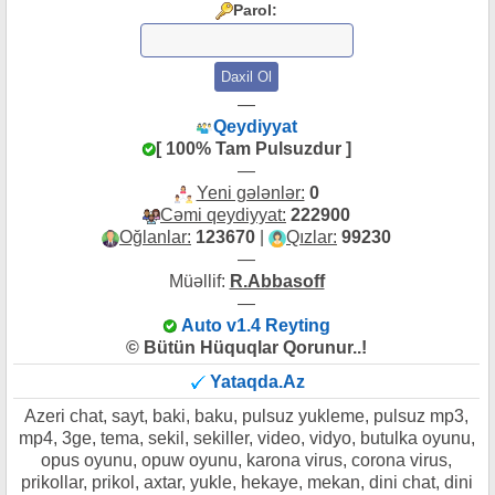
Parol:
—
Qeydiyyat
[ 100% Tam Pulsuzdur ]
—
Yeni gələnlər:
0
Cəmi qeydiyyat:
222900
Oğlanlar:
123670
|
Qızlar:
99230
—
Müəllif:
R.Abbasoff
—
Auto v1.4 Reyting
© Bütün Hüquqlar Qorunur..!
Yataqda.Az
Azeri chat, sayt, baki, baku, pulsuz yukleme, pulsuz mp3,
mp4, 3ge, tema, sekil, sekiller, video, vidyo, butulka oyunu,
opus oyunu, opuw oyunu, karona virus, corona virus,
prikollar, prikol, axtar, yukle, hekaye, mekan, dini chat, dini