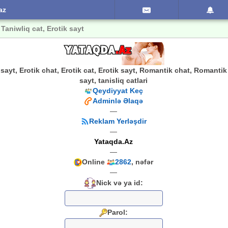
az
 Taniwliq cat, Erotik sayt
li sayt, Erotik chat, Erotik cat, Erotik sayt, Romantik chat, Romanti
sayt, tanisliq catlari
Qeydiyyat Keç
Adminlə Əlaqə
—
Reklam Yerləşdir
—
Yataqda.Az
—
Online
2862
, nəfər
—
Nick və ya id:
Parol: