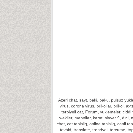
Azeri chat, sayt, baki, baku, pulsuz yu
virus, corona virus, prikollar, prikol, ax
terbiyeli cat, Forum, yuklemeler, ciddi t
wekiler, mahnilar, karat, slayer 9, dini,
chat, cat tanisliq, online tanisliq, canli 
tovhid, translate, trendyol, tercume, t