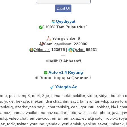
—
Qeydiyyat
[ 100% Tam Pulsuzdur ]
—
Yeni gələnlər:
6
Cəmi qeydiyyat:
222906
Oğlanlar:
123675
|
Qızlar:
99231
—
Müəllif:
R.Abbasoff
—
Auto v1.4 Reyting
© Bütün Hüquqlar Qorunur..!
Yataqda.Az
kleme, pulsuz mp3, mp4, 3ge, tema, sekil, sekiller, video, vidyo, butul
tar, yukle, hekaye, mekan, dini chat, dini sayt, tanisliq, taniwliq, azeri fo
aniwliq, Azerbaycan sayti, chat tanisliq, canli goruntu, sohbet, N=1 chat, t
 namaz, namaz vaxtlari, namaz saatlari, foto, wekil, sekil, photo, java, j
tanisliq, video chat, embawood, email, emlak.az, ev alqi satqi, roblox, roy
opaz, tqdk, twitter, youtube, yandex, yeni emlak, yeni musavat, unibank,