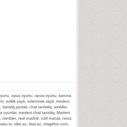
ka oyunu, opus oyunu, opuw oyunu, karona
rum, evlilik sayti, evlenmek sayti, medeni
anisliq portali, chat taniwliq, wekiller,
ava oyunlar, medeni chat tanisliq, Medeni
a, rambler, real madrid, rubl manat, resul,
 baku.tv, olke.az, feat.az, magefun.com,