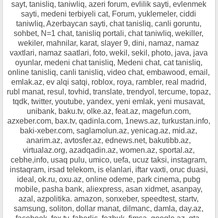
sayt, tanisliq, taniwliq, azeri forum, evlilik sayti, evlenmek
sayti, medeni terbiyeli cat, Forum, yuklemeler, ciddi
taniwliq, Azerbaycan sayti, chat tanisliq, canli goruntu,
sohbet, N=1 chat, tanisliq portali, chat taniwliq, wekiller,
wekiler, mahnilar, karat, slayer 9, dini, namaz, namaz
vaxtlari, namaz saatlari, foto, wekil, sekil, photo, java, java
oyunlar, medeni chat tanisliq, Medeni chat, cat tanisliq,
online tanisliq, canli tanisliq, video chat, embawood, email,
emlak.az, ev alqi satqi, roblox, roya, rambler, real madrid,
rubl manat, resul, tovhid, translate, trendyol, tercume, topaz,
tqdk, twitter, youtube, yandex, yeni emlak, yeni musavat,
unibank, baku.tv, olke.az, feat.az, magefun.com,
azxeber.com, bax.tv, qadinla.com, 1news.az, turkustan.info,
baki-xeber.com, saglamolun.az, yenicag.az, mid.az,
anarim.az, avtosfer.az, ednews.net, bakutibb.az,
virtualaz.org, azadqadin.az, women.az, sportal.az,
cebhe,info, usaq pulu, umico, uefa, ucuz taksi, instagram,
instaqram, irsad telekom, is elanlari, iftar vaxti, oruc duasi,
ideal, ok.ru, oxu.az, online odeme, park cinema, pubg
mobile, pasha bank, aliexpress, asan xidmet, asanpay,
azal, azpolitika. amazon, sonxeber, speedtest, startv,
samsung, soliton, dollar manat, dilmanc, damla, day.az,