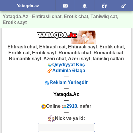
Yataqda.az
Yataqda.Az - Ehtirasli chat, Erotik chat, Taniwliq cat,
Erotik sayt
Ehtirasli chat, Ehtirasli cat, Ehtirasli sayt, Erotik chat,
Erotik cat, Erotik sayt, Romantik chat, Romantik cat,
Romantik sayt, Azeri chat, Azeri sayt, tanisliq catlari
Qeydiyyat Keç
Adminlə Əlaqə
—
Reklam Yerləşdir
—
Yataqda.Az
—
Online
2910
, nəfər
—
Nick və ya id: