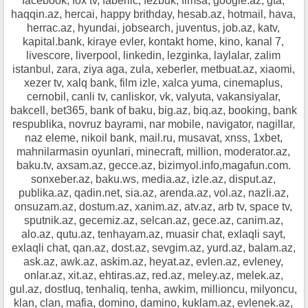
facebook, fox tv, faberlic, fezbuk, fimsa, google.az, gta,
haqqin.az, hercai, happy brithday, hesab.az, hotmail, hava,
herrac.az, hyundai, jobsearch, juventus, job.az, katv,
kapital.bank, kiraye evler, kontakt home, kino, kanal 7,
livescore, liverpool, linkedin, lezginka, laylalar, zalim
istanbul, zara, ziya aga, zula, xeberler, metbuat.az, xiaomi,
xezer tv, xalq bank, film izle, xalca yuma, cinemaplus,
cernobil, canli tv, canliskor, vk, valyuta, vakansiyalar,
bakcell, bet365, bank of baku, big.az, biq.az, booking, bank
respublika, novruz bayrami, nar mobile, navigator, nagillar,
naz eleme, nikoil bank, mail.ru, musavat, xnss, 1xbet,
mahnilarmasin oyunlari, minecraft, million, moderator.az,
baku.tv, axsam.az, gecce.az, bizimyol.info,magafun.com.
sonxeber.az, baku.ws, media.az, izle.az, disput.az,
publika.az, qadin.net, sia.az, arenda.az, vol.az, nazli.az,
onsuzam.az, dostum.az, xanim.az, atv.az, arb tv, space tv,
sputnik.az, gecemiz.az, selcan.az, gece.az, canim.az,
alo.az, qutu.az, tenhayam.az, muasir chat, exlaqli sayt,
exlaqli chat, qan.az, dost.az, sevgim.az, yurd.az, balam.az,
ask.az, awk.az, askim.az, heyat.az, evlen.az, evleney,
onlar.az, xit.az, ehtiras.az, red.az, meley.az, melek.az,
gul.az, dostluq, tenhaliq, tenha, awkim, millioncu, milyoncu,
klan, clan, mafia, domino, damino, kuklam.az, evlenek.az,