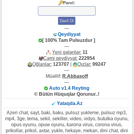
Parol:
—
Qeydiyyat
[ 100% Tam Pulsuzdur ]
—
Yeni gələnlər:
11
Cəmi qeydiyyat:
222954
Oğlanlar:
123707
|
Qızlar:
99247
—
Müəllif:
R.Abbasoff
—
Auto v1.4 Reyting
© Bütün Hüquqlar Qorunur..!
Yataqda.Az
Azeri chat, sayt, baki, baku, pulsuz yukleme, pulsuz mp3,
mp4, 3ge, tema, sekil, sekiller, video, vidyo, butulka oyunu,
opus oyunu, opuw oyunu, karona virus, corona virus,
prikollar, prikol, axtar, yukle, hekaye, mekan, dini chat, dini