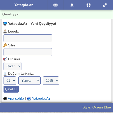
Yataqda.az
Qeydiyyat
Yataqda.Az
-
Yeni Qeydiyyat
Leqeb:
Şifre:
Cinsiniz:
Doğum tarixiniz:
-
-
Ana səhfə
|
Yataqda.Az
Style: Ocean Blue