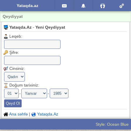
Yataqda.az
Qeydiyyat
Yataqda.Az
-
Yeni Qeydiyyat
Leqeb:
Şifre:
Cinsiniz:
Doğum tarixiniz:
-
-
Ana səhfə
|
Yataqda.Az
Style: Ocean Blue