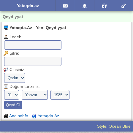
Yataqda.az
Qeydiyyat
Yataqda.Az
-
Yeni Qeydiyyat
Leqeb:
Şifre:
Cinsiniz:
Doğum tarixiniz:
-
-
Ana səhfə
|
Yataqda.Az
Style: Ocean Blue