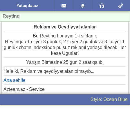
Yataqda.az
Reytinq
Reklam və Qeydiyyat alanlar
Bu Reytinq hər ayın 1-i sıfrlanır.
Reytinqdə 1 ci yer 3 günlük, 2-ci yer 2 günlük və 3-cü yer 1
günlük chatın indexsinde pulsuz reklami yerləşdiriləcək Her
kese Ugurlar!
Yarışın Bitmesine 25 gün 2 saat qalıb.
Hələ ki, Reklam və qeydiyyat alan olmayıb...
Ana sehife
Azteam.az - Service
Style: Ocean Blue