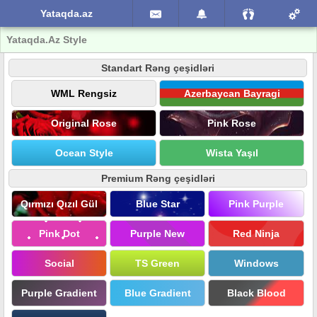
Yataqda.az
Yataqda.Az Style
Standart Rəng çeşidləri
WML Rengsiz
Azerbaycan Bayragi
Original Rose
Pink Rose
Ocean Style
Wista Yaşıl
Premium Rəng çeşidləri
Qırmızı Qızıl Gül
Blue Star
Pink Purple
Pink Dot
Purple New
Red Ninja
Social
TS Green
Windows
Purple Gradient
Blue Gradient
Black Blood