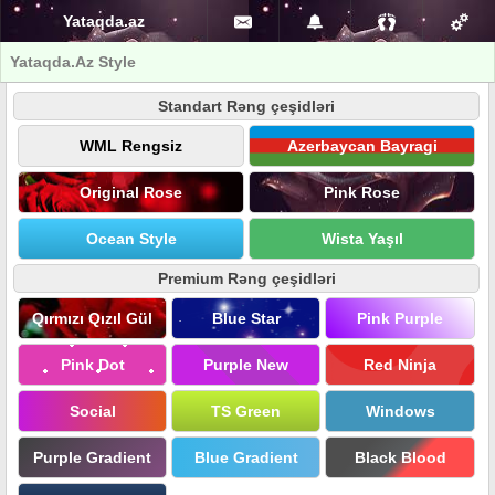
Yataqda.az
Yataqda.Az Style
Standart Rəng çeşidləri
WML Rengsiz
Azerbaycan Bayragi
Original Rose
Pink Rose
Ocean Style
Wista Yaşıl
Premium Rəng çeşidləri
Qırmızı Qızıl Gül
Blue Star
Pink Purple
Pink Dot
Purple New
Red Ninja
Social
TS Green
Windows
Purple Gradient
Blue Gradient
Black Blood