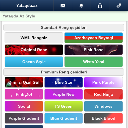
Yataqda.az
Yataqda.Az Style
Standart Rəng çeşidləri
WML Rengsiz
Azerbaycan Bayragi
Original Rose
Pink Rose
Ocean Style
Wista Yaşıl
Premium Rəng çeşidləri
Qırmızı Qızıl Gül
Blue Star
Pink Purple
Pink Dot
Purple New
Red Ninja
Social
TS Green
Windows
Purple Gradient
Blue Gradient
Black Blood