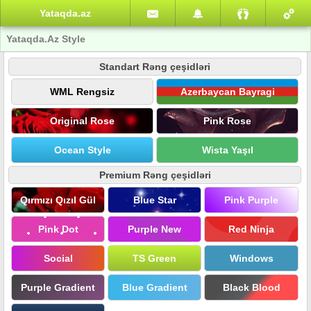
Yataqda.az
Yataqda.Az Style
Standart Rəng çeşidləri
WML Rengsiz
Azerbaycan Bayragi
Original Rose
Pink Rose
Ocean Style
Wista Yaşıl
Premium Rəng çeşidləri
Qırmızı Qızıl Gül
Blue Star
Pink Purple
Pink Dot
Purple New
Red Ninja
Social
TS Green
Windows
Purple Gradient
Blue Gradient
Black Blood