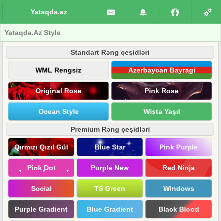
Yataqda.az
Yataqda.Az Style
Standart Rəng çeşidləri
WML Rengsiz
Azerbaycan Bayragi
Original Rose
Pink Rose
Ocean Style
Wista Yaşıl
Premium Rəng çeşidləri
Qırmızı Qızıl Gül
Blue Star
Pink Purple
Pink Dot
Purple New
Red Ninja
Social
TS Green
Windows
Purple Gradient
Blue Gradient
Black Blood