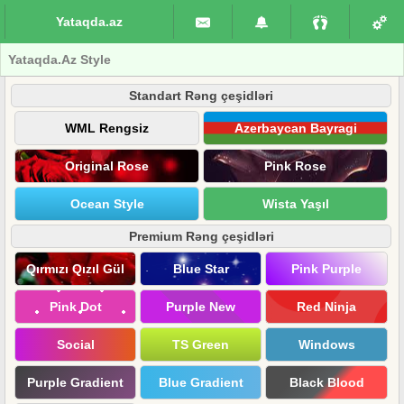
Yataqda.az
Yataqda.Az Style
Standart Rəng çeşidləri
WML Rengsiz
Azerbaycan Bayragi
Original Rose
Pink Rose
Ocean Style
Wista Yaşıl
Premium Rəng çeşidləri
Qırmızı Qızıl Gül
Blue Star
Pink Purple
Pink Dot
Purple New
Red Ninja
Social
TS Green
Windows
Purple Gradient
Blue Gradient
Black Blood