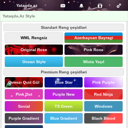
Yataqda.az
Yataqda.Az Style
Standart Rəng çeşidləri
WML Rengsiz
Azerbaycan Bayragi
Original Rose
Pink Rose
Ocean Style
Wista Yaşıl
Premium Rəng çeşidləri
Qırmızı Qızıl Gül
Blue Star
Pink Purple
Pink Dot
Purple New
Red Ninja
Social
TS Green
Windows
Purple Gradient
Blue Gradient
Black Blood