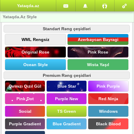
Yataqda.az
Yataqda.Az Style
Standart Rəng çeşidləri
WML Rengsiz
Azerbaycan Bayragi
Original Rose
Pink Rose
Ocean Style
Wista Yaşıl
Premium Rəng çeşidləri
Qırmızı Qızıl Gül
Blue Star
Pink Purple
Pink Dot
Purple New
Red Ninja
Social
TS Green
Windows
Purple Gradient
Blue Gradient
Black Blood